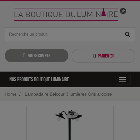
Votre compte
Panier (
0
)
Nos produits boutique luminaire
Toggle
navigati
Home
Lampadaire Belcour 3 lumières Gris ardoise