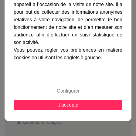
gamme complète
appareil à l’occasion de la visite de notre site. Il a
pour but de collecter des informations anonymes
avis clients
relatives à votre navigation, de permettre le bon
fonctionnement de notre site et d’en mesurer son
audience afin d’effectuer un suivi statistique de
En savoir plus sur :
Lampadaire Belcour 3 lumières
son activité.
Gris ardoise
-
Roger Pradier
Vous pouvez régler vos préférences en matière
Le
lampadaire Belcour 3 lumières
est muni de 3
cookies en utilisant les onglets à gauche.
diffuseurs à verre clair ou dépoli et ses réflecteurs
blancs permettent une plus grande diffusion de la
lumière.
Vous pourrez équiper le
lampadaire Belcour
d'ampoules LED ou à économie d'énergie en
Configurer
respectant une longueur de 140 mm de long, ou des
ampoules halogènes de 60 watts max.
J'accepte
Avec les luminaires fabriqués par Roger Pradier
depuis plus de 100 ans, vous apprécierez la qualité
du savoir-faire français.