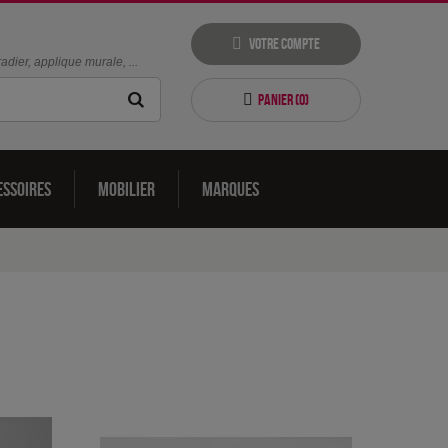
Votre compte
dier, applique murale, ...
Panier (
0
)
essoires
Mobilier
Marques