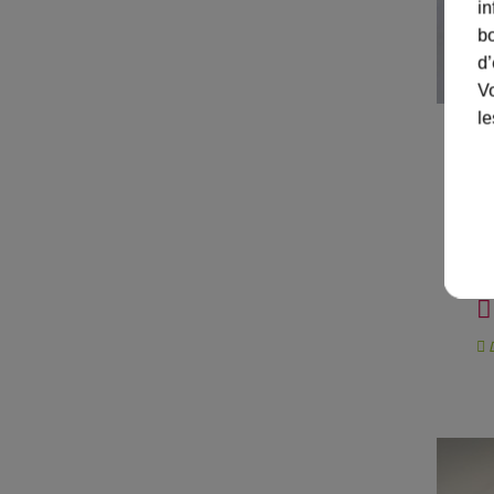
in
bo
d’
Vo
le
Pla
D