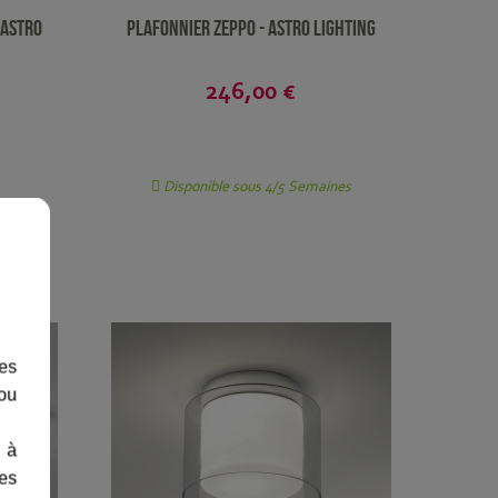
 Astro
Plafonnier Zeppo - Astro Lighting
246,00 €
Disponible sous 4/5 Semaines
les
 ou
 à
des