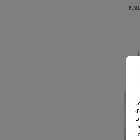
Plafo
D
Lo
d’
ta
U
l’