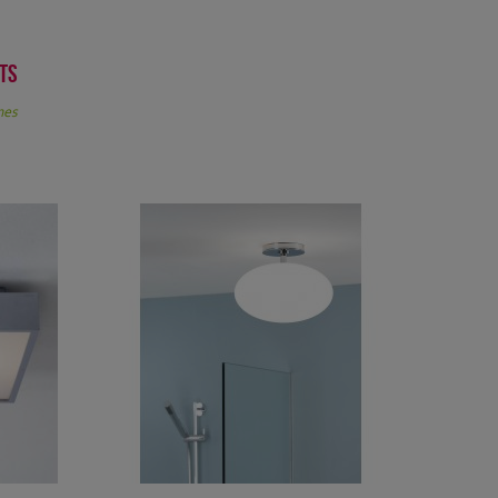
rts
nes