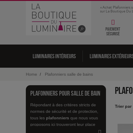
« Achat Plafonniers s
sur La Boutique Du 
Paiement
sécurisé
Luminaires intérieurs
Luminaires extérieur
Home
Plafonniers salle de bains
Plafo
Plafonniers pour salle de bain
Répondant à des critères stricts de
Trier par
normes de sécurité et de protection,
tous les
plafonniers
que nous vous
proposons ici trouveront leur place
dans votre salle de bain. En fonction