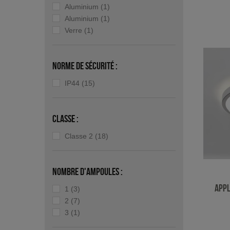
Aluminium
(1)
Aluminium
(1)
Verre
(1)
Norme de sécurité :
IP44
(15)
Classe :
Classe 2
(18)
Nombre d'ampoules :
Appl
1
(3)
2
(7)
3
(1)