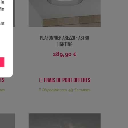
 le
fin
ant
rome -
Plafonnier Arezzo - Astro
Lighting
289,90 €
rts
Frais de port offerts
nes
Disponible sous 4/5 Semaines