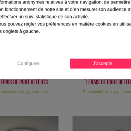
formations anonymes relatives à votre navigation, de permettre
n fonctionnement de notre site et d’en mesurer son audience a
effectuer un suivi statistique de son activité.
us pouvez régler vos préférences en matière cookies en utilis
s onglets à gauche.
fonnier Mashiko 200 carré
Plafonnier Mashiko 400 ch
chromé - Astro Lighting
Astro Lighting
270,00 €
380,00 €
Configurer
J'accepte
Frais de port offerts
Frais de port offe
isponible sous 4/5 Semaines
Disponible sous 4/5 Semai