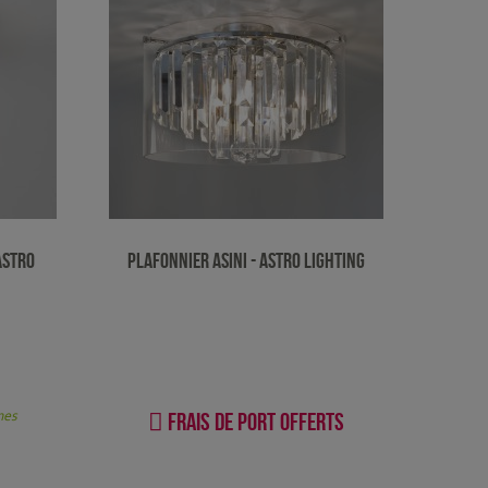
Astro
Plafonnier Asini - Astro Lighting
nes
Frais de port offerts