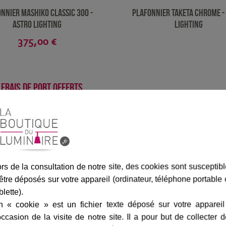
nnier Mashiko Classic 300 -
Plafonnier Taketa chrome -
Astro Lighting
Lighting
375,00 €
Frais de port offerts
isponible sous 4/5 Semaines
rs de la consultation de notre site, des cookies sont susceptib
être déposés sur votre appareil (ordinateur, téléphone portable
blette).
n « cookie » est un fichier texte déposé sur votre appareil
occasion de la visite de notre site. Il a pour but de collecter 