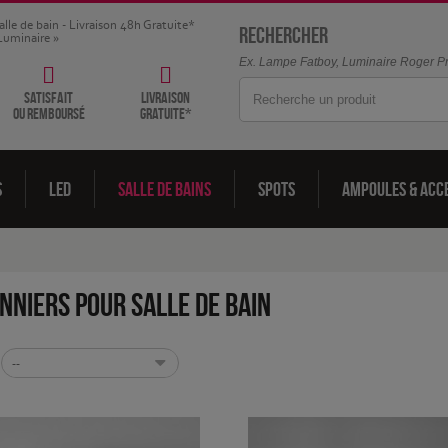
alle de bain - Livraison 48h Gratuite*
Rechercher
Luminaire »
Ex. Lampe Fatboy, Luminaire Roger Pra
satisfait
livraison
ou remboursé
gratuite*
s
LED
Salle de bains
Spots
Ampoules & acc
nniers pour salle de bain
--