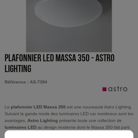
Plafonnier LED Massa 350
-
Astro
Lighting
Référence :
AS-7394
Le
plafonnier LED Massa 350
est une nouveauté Astro Lighting.
Suivant la gande mode des luminaires LED car nombreux sont les
avantages,
Astro Lighting
présente toute une collection de
luminaires LED
au design moderne dont le Massa 350 fait parti.
Ce
luminaire
est également en vente sur notre site avec un