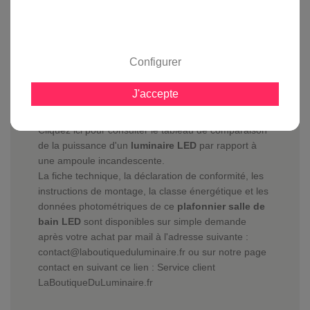
Lighting
Plus besoin d'ampoule de rechange, plus besoin de
grimper sur un escabeau, ne vous retrouvez plus
Configurer
dans le noir car l'ampoule a grillé, avec les
luminaires LED
et leur durée de vie de 25 000
J'accepte
heures tout ça est derrière vous sans compter les
économies d'électricité.
Cliquez ici pour consulter le tableau de comparaison
de la puissance d'un
luminaire LED
par rapport à
une ampoule incandescente.
La fiche technique, la déclaration de conformité, les
instructions de montage, la classe énergétique et les
données photométriques de ce
plafonnier salle de
bain LED
sont disponibles sur simple demande
après votre achat par mail à l'adresse suivante :
contact@laboutiqueduluminaire.fr ou sur notre page
contact en suivant ce lien :
Service client
LaBoutiqueDuLuminaire.fr