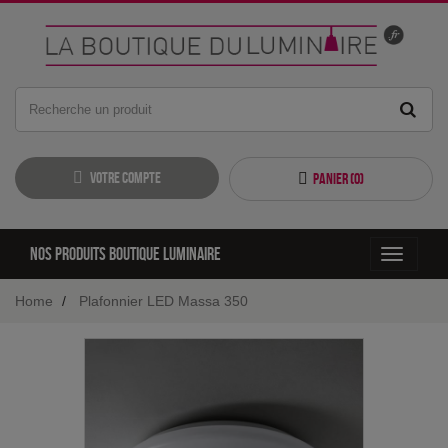
Votre compte
Panier (
0
)
Nos produits boutique luminaire
Toggle
navigati
Home
Plafonnier LED Massa 350