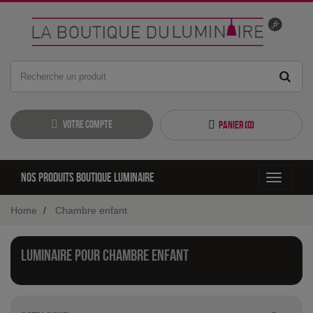
Votre compte
Panier (
0
)
Nos produits boutique luminaire
Toggle
navigati
Home
Chambre enfant
Luminaire pour chambre enfant