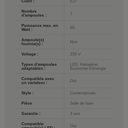
Culot :
E27
Nombre
1
d'ampoules :
Puissance max. en
60
Watt :
Ampoule(s)
Non
fournie(s) :
Voltage :
230 V
Types d'ampoules
LED, Halogène,
adaptables :
Economie d'énergie
Compatible avec
Oui
un variateur :
Style :
Contemporain
Pièce
Salle de bain
Garantie :
3 ans
Compatible
Oui
ampoule(s) LED :