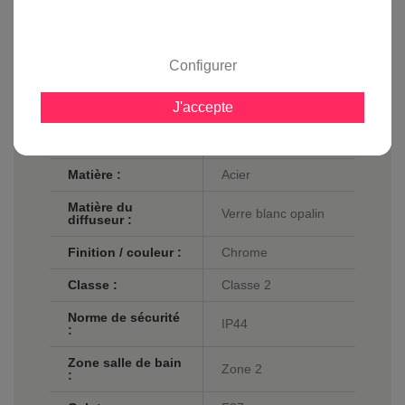
Fiche technique
Configurer
Largeur en cm :
20
J'accepte
Hauteur en cm :
8,7
Longueur en cm :
20
Matière :
Acier
Matière du
Verre blanc opalin
diffuseur :
Finition / couleur :
Chrome
Classe :
Classe 2
Norme de sécurité
IP44
:
Zone salle de bain
Zone 2
: