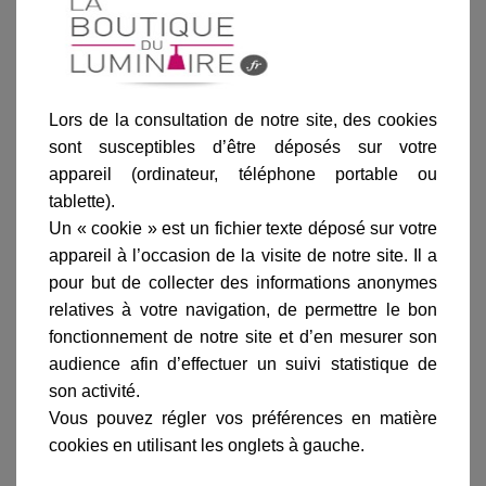
Informations produit
marque
livraison
gamme complète
Lors de la consultation de notre site, des cookies
sont susceptibles d’être déposés sur votre
avis clients
appareil (ordinateur, téléphone portable ou
tablette).
Un « cookie » est un fichier texte déposé sur votre
En savoir plus sur :
Plafonnier Mashiko 200 carré
appareil à l’occasion de la visite de notre site. Il a
chromé
-
Astro Lighting
pour but de collecter des informations anonymes
La marque Britannique Astro Lighting est spécialisée
relatives à votre navigation, de permettre le bon
en
luminaires de salle de bain
.
fonctionnement de notre site et d’en mesurer son
audience afin d’effectuer un suivi statistique de
La fiche technique de ce luminaire est disponible sur
simple demande par mail à l'adresse suivante :
son activité.
contact@laboutiqueduluminaire.fr ou sur notre page
Vous pouvez régler vos préférences en matière
contact en suivant ce lien :
Service client
cookies en utilisant les onglets à gauche.
LaBoutiqueDuLuminaire.fr