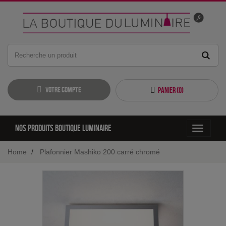
Votre compte
Panier (
0
)
Nos produits boutique luminaire
Toggle
navigati
Home
Plafonnier Mashiko 200 carré chromé