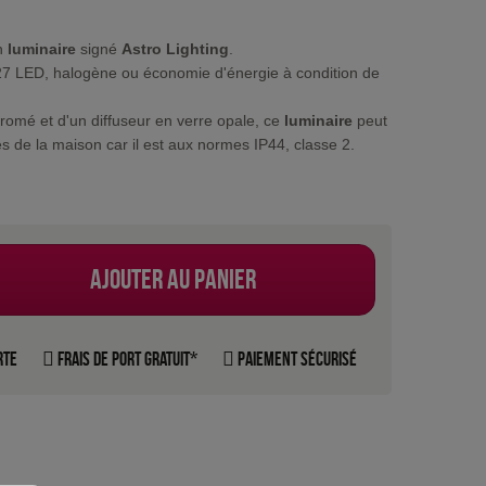
n
luminaire
signé
Astro Lighting
.
27 LED, halogène ou économie d'énergie à condition de
omé et d'un diffuseur en verre opale, ce
luminaire
peut
ces de la maison car il est aux normes IP44, classe 2.
Ajouter au panier
rte
Frais de port gratuit*
Paiement sécurisé