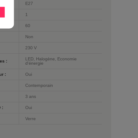
E27
1
60
Non
230 V
LED, Halogène, Economie
es :
d'énergie
r :
Oui
Contemporain
3 ans
 :
Oui
Verre