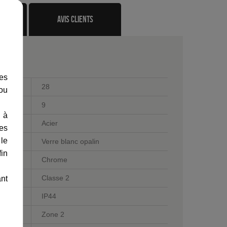
te
avis clients
les
28
 ou
9
 à
Acier
des
 le
Verre blanc opalin
fin
Chrome
Classe 2
ant
IP44
Zone 2