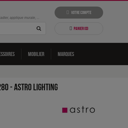
Votre compte
dier, applique murale, ...
Panier (
0
)
essoires
Mobilier
Marques
280
-
Astro Lighting