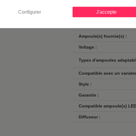
Culot :
Configurer
J'accepte
Nombre d'ampoules :
Puissance max. en Watt :
Ampoule(s) fournie(s) :
Voltage :
Types d'ampoules adaptabl
Compatible avec un variateu
Style :
Garantie :
Compatible ampoule(s) LED
Diffuseur :