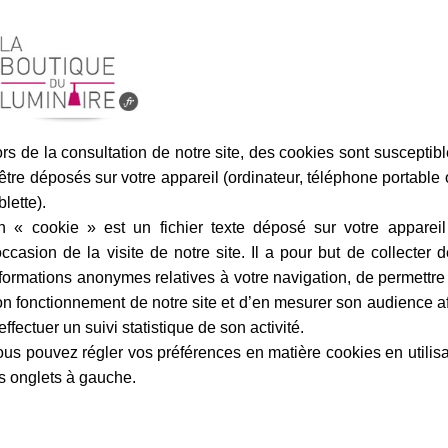
marque
livraison
gamme complè
hting
Fiche technique
rs de la consultation de notre site, des cookies sont susceptib
 instructions de montage, la
Largeur en cm :
être déposés sur votre appareil (ordinateur, téléphone portable
de ce
plafonnier salle de bain
blette).
Hauteur en cm :
at. Il vous suffit simplement de
n « cookie » est un fichier texte déposé sur votre appareil
 contact@laboutiqueduluminaire.fr
Matière :
occasion de la visite de notre site. Il a pour but de collecter 
 client
formations anonymes relatives à votre navigation, de permettre
Matière du diffuseur :
n fonctionnement de notre site et d’en mesurer son audience a
Finition / couleur :
effectuer un suivi statistique de son activité.
Classe :
us pouvez régler vos préférences en matière cookies en utilis
s onglets à gauche.
Norme de sécurité :
Zone salle de bain :