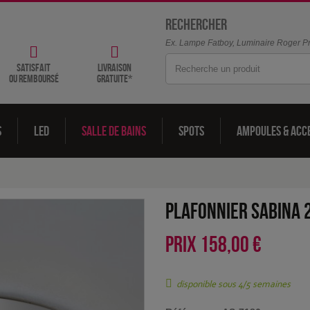
Rechercher
Ex. Lampe Fatboy, Luminaire Roger Pra
satisfait
livraison
ou remboursé
gratuite*
s
LED
Salle de bains
Spots
Ampoules & acc
Plafonnier Sabina 
PRIX
158,00 €
disponible sous 4/5 semaines