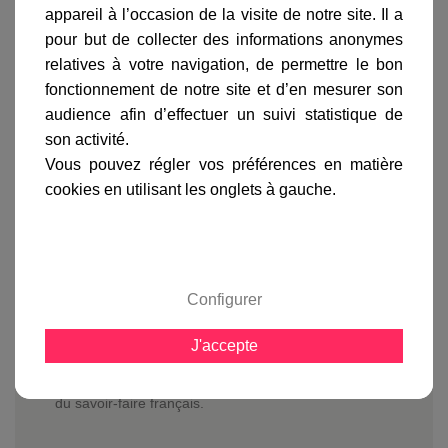
gamme complète
appareil à l’occasion de la visite de notre site. Il a
pour but de collecter des informations anonymes
avis clients
relatives à votre navigation, de permettre le bon
fonctionnement de notre site et d’en mesurer son
audience afin d’effectuer un suivi statistique de
En savoir plus sur :
Lampadaire Belcour 3 lumières
son activité.
Vert jaune
-
Roger Pradier
Vous pouvez régler vos préférences en matière
Le
lampadaire Belcour 3 lumières
est muni de 3
cookies en utilisant les onglets à gauche.
diffuseurs à verre clair ou dépoli et ses réflecteurs
blancs permettent une plus grande diffusion de la
lumière.
Vous pourrez équiper le
lampadaire Belcour
d'ampoules LED ou à économie d'énergie en
Configurer
respectant une longueur de 140 mm de long, ou des
ampoules halogène de 60 watts max.
J'accepte
Avec les luminaires fabriqués par Roger Pradier
depuis plus de 100 ans, vous apprécierez la qualité
du savoir-faire français.