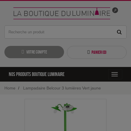
Votre compte
Panier (
0
)
Nos produits boutique luminaire
Toggle
navigati
Home
Lampadaire Belcour 3 lumières Vert jaune