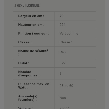
Fiche technique
Largeur en cm :
79
Hauteur en cm :
224
Finition / couleur :
Vert pomme
Classe :
Classe 1
Norme de sécurité
IP44
:
Culot :
E27
Nombre
3
d'ampoules :
Puissance max. en
23 ou 60
Watt :
Ampoule(s)
Non
fournie(s) :
Voltage :
230 V