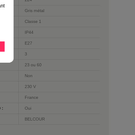
ant
Gris métal
Classe 1
IP44
E27
3
23 ou 60
Non
230 V
France
 :
Oui
BELCOUR