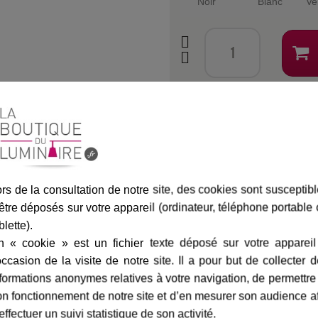
Noir
Blanc
Ve
Assurance transport offe
rs de la consultation de notre site, des cookies sont susceptib
marque
livraison
gamme complè
être déposés sur votre appareil (ordinateur, téléphone portable
blette).
n « cookie » est un fichier texte déposé sur votre appareil
ris métal
-
Roger Pradier
Fiche technique
occasion de la visite de notre site. Il a pour but de collecter 
formations anonymes relatives à votre navigation, de permettre
ffuseurs à verre clair ou dépoli et
Largeur en cm :
n fonctionnement de notre site et d’en mesurer son audience a
ffusion de la lumière.
effectuer un suivi statistique de son activité.
Hauteur en cm :
oules LED ou à économie