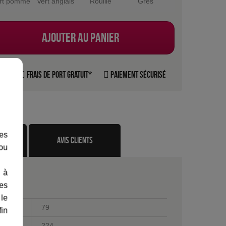
rt pomme
Vert anglais
Rouille
Grès
Rouge
Ble
Ajouter au panier
rte
Frais de port gratuit*
Paiement sécurisé
les
te
avis clients
 ou
 à
des
 le
79
fin
224