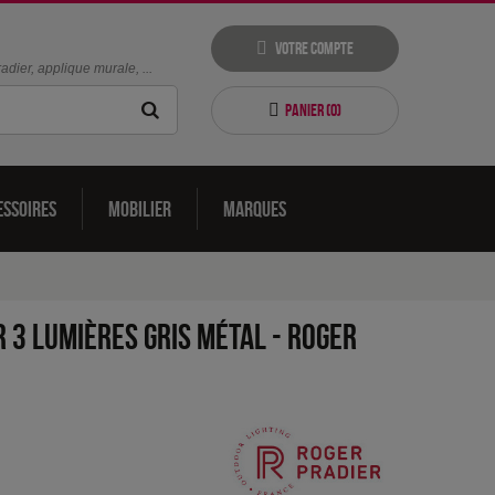
Votre compte
dier, applique murale, ...
Panier (
0
)
essoires
Mobilier
Marques
 3 lumières Gris métal
-
Roger