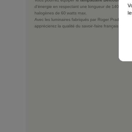
Vo
d'énergie en respectant une longueur de 140 mm d
le
halogènes de 60 watts max.
Avec les luminaires fabriqués par Roger Pradier dep
apprécierez la qualité du savoir-faire français.