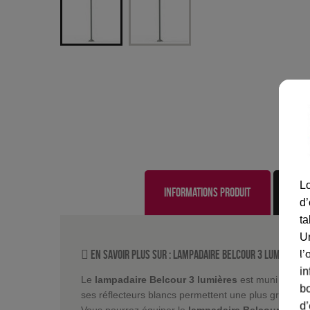
Lo
Informations produit
d’
ta
U
En savoir plus sur :
Lampadaire Belcour 3 lumières G
l’
in
Le
lampadaire Belcour 3 lumières
est muni de 3 di
bo
ses réflecteurs blancs permettent une plus grande di
d’
Vous pourrez équiper le
lampadaire Belcour
d'amp