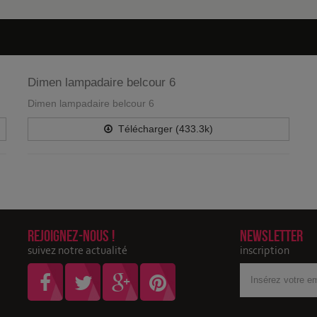
Dimen lampadaire belcour 6
Dimen lampadaire belcour 6
Télécharger (433.3k)
Rejoignez-nous !
Newsletter
suivez notre actualité
inscription
Votre
adresse
Email