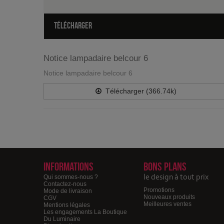
TÉLÉCHARGER
Notice lampadaire belcour 6
Notice lampadaire belcour 6
Télécharger (366.74k)
Informations
Bons plans
le design à tout prix
Qui sommes-nous ?
Contactez-nous
Promotions
Mode de livraison
Nouveaux produits
CGV
Meilleures ventes
Mentions légales
Les engagements La Boutique
Du Luminaire