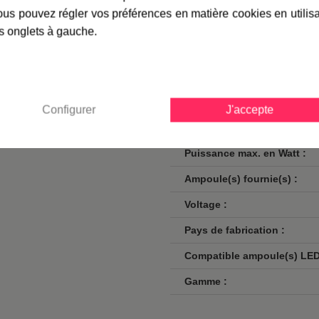
us pouvez régler vos préférences en matière cookies en utilis
e long, ou des ampoules
Finition / couleur :
s onglets à gauche.
uis plus de 100 ans, vous
Classe :
Norme de sécurité :
Culot :
Configurer
J'accepte
Nombre d'ampoules :
Puissance max. en Watt :
Ampoule(s) fournie(s) :
Voltage :
Pays de fabrication :
Compatible ampoule(s) LED
Gamme :