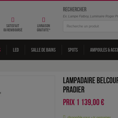
Rechercher
Ex. Lampe Fatboy, Luminaire Roger Pra
satisfait
livraison
ou remboursé
gratuite*
s
LED
Salle de bains
Spots
Ampoules & acc
Lampadaire Belcour
Pradier
PRIX
1 139,00 €
disponible sous 4/5 semaines