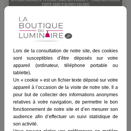
existe dans d'autres coloris
Noir
Blanc
Vert de gris
Patine dorée
Vert angla
Lors de la consultation de notre site, des cookies
sont susceptibles d’être déposés sur votre
appareil (ordinateur, téléphone portable ou
Ajouter au panier
tablette).
Un « cookie » est un fichier texte déposé sur votre
appareil à l’occasion de la visite de notre site. Il a
pour but de collecter des informations anonymes
relatives à votre navigation, de permettre le bon
fonctionnement de notre site et d’en mesurer son
audience afin d’effectuer un suivi statistique de
Informations produit
son activité.
marque