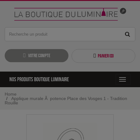
Votre compte
Panier (
0
)
Nos produits boutique luminaire
Toggle
navigati
Home
Applique murale Ã potence Place des Vosges 1 - Tradition
Rouille