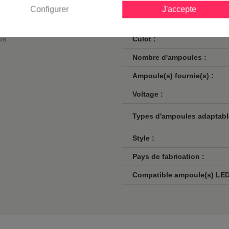
Classe :
s Vosges - Tradition
est
Configurer
J'accepte
 vos envies.
Norme de sécurité :
uminaires extérieurs et vous
ais.
Culot :
Nombre d'ampoules :
Ampoule(s) fournie(s) :
Voltage :
Types d'ampoules adaptabl
Style :
Pays de fabrication :
Compatible ampoule(s) LED