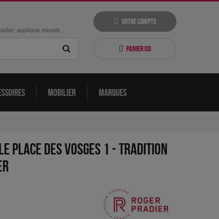
Votre compte
dier, applique murale, ...
Panier (
0
)
essoires
Mobilier
Marques
e Place des Vosges 1 - Tradition
er