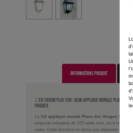
Lo
d’
ta
U
l’
Informations produit
in
bo
d’
Vo
En savoir plus sur :
Demi applique murale Place des V
Pradier
le
La
1/2 applique murale Place des Vosges 1 - Trad
ampoule halogène de 105 watts max.,ou d'une amp
watts. Cette dernière ne devra pas dépasser 160 mm 