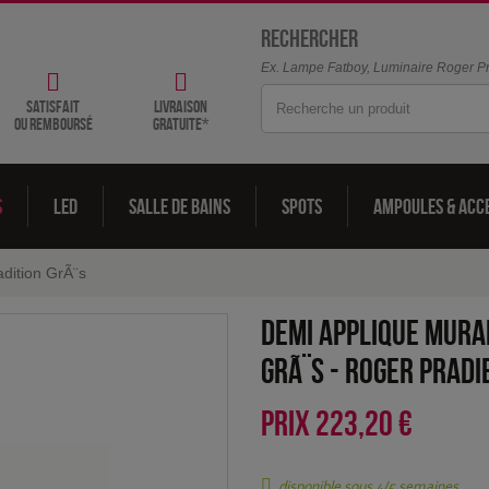
Rechercher
Ex. Lampe Fatboy, Luminaire Roger Pra
satisfait
livraison
ou remboursé
gratuite*
s
LED
Salle de bains
Spots
Ampoules & acc
dition GrÃ¨s
Demi applique mural
GrÃ¨s
-
Roger Pradi
PRIX
223,20 €
disponible sous 4/5 semaines