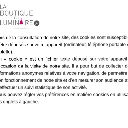
Assurance transport offe
rs de la consultation de notre site, des cookies sont susceptib
être déposés sur votre appareil (ordinateur, téléphone portable
blette).
n « cookie » est un fichier texte déposé sur votre appareil
occasion de la visite de notre site. Il a pour but de collecter 
marque
livraison
gamme complè
formations anonymes relatives à votre navigation, de permettre
n fonctionnement de notre site et d’en mesurer son audience a
effectuer un suivi statistique de son activité.
us pouvez régler vos préférences en matière cookies en utilis
osges 1 - Tradition GrÃ¨s
-
Roger
Fiche technique
s onglets à gauche.
Largeur en cm :
ition
pourra être équipée d'une
oule basse consommation de 30
Finition / couleur :
de long. Afin d'offrir un