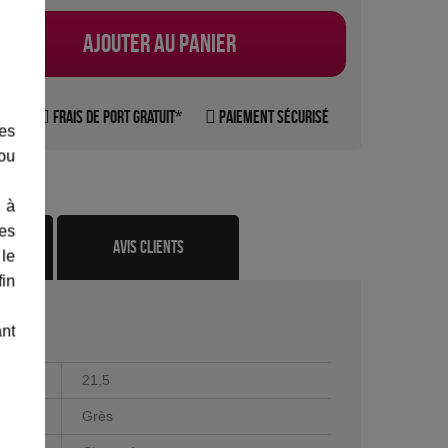
Ajouter au panier
rte
Frais de port gratuit*
Paiement sécurisé
les
 ou
 à
des
te
avis clients
 le
fin
ant
21,5
Grès