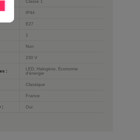
Classe 1
IP44
E27
1
Non
230 V
LED, Halogène, Economie
es :
d'énergie
Classique
France
 :
Oui