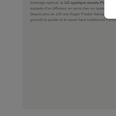
éclairage optimal, la
1/2 applique murale Place de
équipée d'un diffuseur en verre clair ou opale selon
Depuis plus de 100 ans Roger Pradier fabrique des l
garantit la qualité et le savoir-faire traditionnel franç