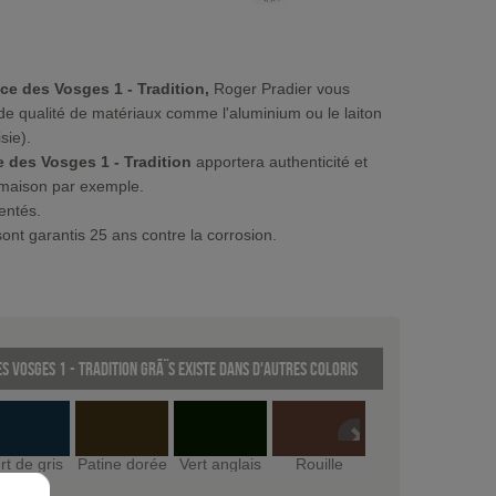
ce des Vosges 1 - Tradition,
Roger Pradier vous
e qualité de matériaux comme l'aluminium ou le laiton
sie).
e des Vosges 1 - Tradition
apportera authenticité et
 maison par exemple.
sentés.
ont garantis 25 ans contre la corrosion.
s Vosges 1 - Tradition GrÃ¨s existe dans d'autres coloris
rt de gris
Patine dorée
Vert anglais
Rouille
Gris ardoise