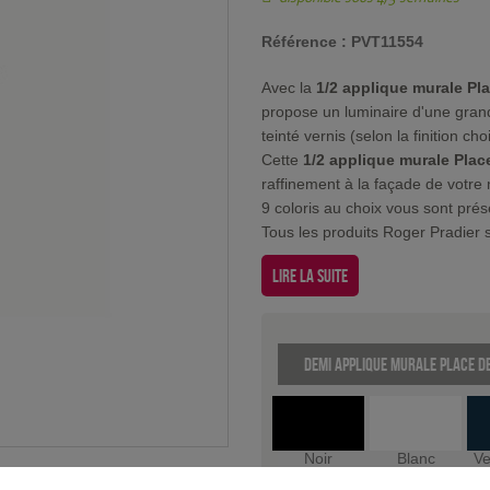
Référence :
PVT11554
Avec la
1/2 applique murale Pla
propose un luminaire d'une grand
teinté vernis (selon la finition choi
Cette
1/2 applique murale Plac
raffinement à la façade de votre
9 coloris au choix vous sont pré
Tous les produits Roger Pradier s
Lire la suite
Demi applique murale Place de
Noir
Blanc
Ve