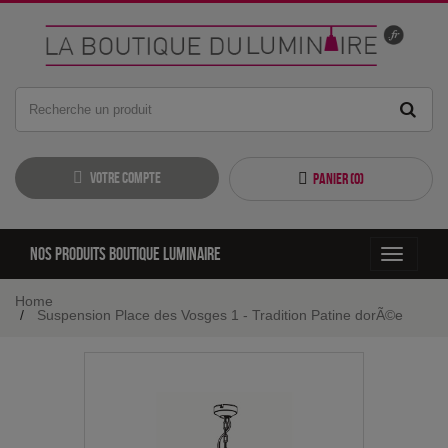
Votre compte
Panier (
0
)
Nos produits boutique luminaire
Toggle
navigati
Home
Suspension Place des Vosges 1 - Tradition Patine dorÃ©e