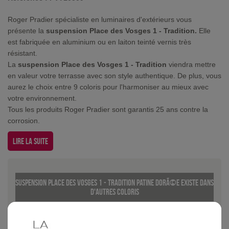
Roger Pradier spécialiste en luminaires d'extérieurs vous
présente la
suspension Place des Vosges 1 - Tradition.
Elle
est fabriquée en aluminium ou en laiton teinté vernis très
résistant.
La
suspension Place des Vosges 1 - Tradition
viendra mettre
en valeur votre terrasse avec son style authentique. De plus, vous
aurez le choix entre 9 coloris pour l'harmoniser au mieux avec
votre environnement.
Tous les produits Roger Pradier sont garantis 25 ans contre la
corrosion.
Lire la suite
Suspension Place des Vosges 1 - Tradition Patine dorÃ©e existe dans
d'autres coloris