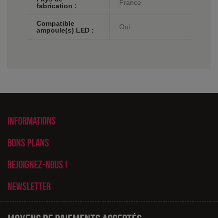
France
fabrication :
Compatible
Oui
ampoule(s) LED :
Informations
Bons plans
Rejoignez-nous !
Newsletter