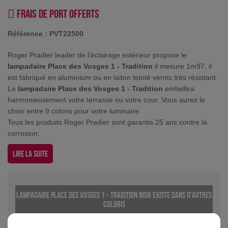
Frais de port offerts
Référence :
PVT22500
Roger Pradier leader de l'éclairage extérieur propose le
lampadaire Place des Vosges 1 - Tradition
il mesure 1m97, il
est fabriqué en aluminium ou en laiton teinté vernis très résistant.
Le
lampadaire Place des Vosges 1 - Tradition
embellira
harmonieusement votre terrasse ou votre cour. Vous aurez le
choix entre 9 coloris pour votre luminaire.
Tous les produits Roger Pradier sont garantis 25 ans contre la
corrosion.
Lire la suite
Lampadaire Place des Vosges 1 - Tradition Noir existe dans d'autres
coloris