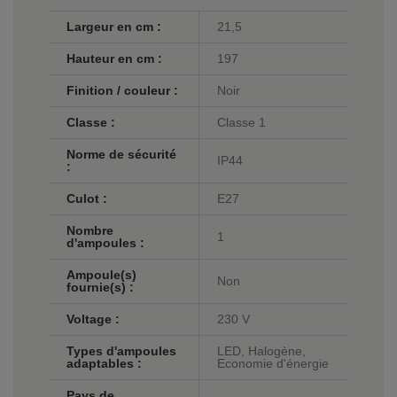
Largeur en cm :
21,5
Hauteur en cm :
197
Finition / couleur :
Noir
Classe :
Classe 1
Norme de sécurité
IP44
:
Culot :
E27
Nombre
1
d'ampoules :
Ampoule(s)
Non
fournie(s) :
Voltage :
230 V
Types d'ampoules
LED, Halogène,
adaptables :
Economie d'énergie
Pays de