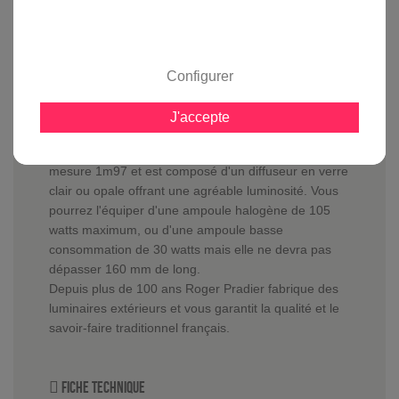
avis clients
Configurer
En savoir plus sur :
Lampadaire Place des Vosges 1 -
J'accepte
Tradition Noir
-
Roger Pradier
Le
lampadaire Place des Vosges 1 - Tradition
mesure 1m97 et est composé d'un diffuseur en verre
clair ou opale offrant une agréable luminosité. Vous
pourrez l'équiper d'une ampoule halogène de 105
watts maximum, ou d'une ampoule basse
consommation de 30 watts mais elle ne devra pas
dépasser 160 mm de long.
Depuis plus de 100 ans Roger Pradier fabrique des
luminaires extérieurs et vous garantit la qualité et le
savoir-faire traditionnel français.
Fiche technique