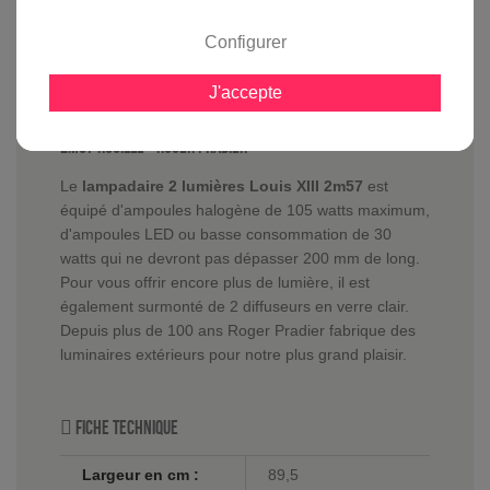
avis clients
Configurer
J'accepte
En savoir plus sur :
Lampadaire 2 lumiÃ¨res Louis XIII
2m57 Rouille
-
Roger Pradier
Le
lampadaire 2 lumières Louis XIII 2m57
est
équipé d'ampoules halogène de 105 watts maximum,
d'ampoules LED ou basse consommation de 30
watts qui ne devront pas dépasser 200 mm de long.
Pour vous offrir encore plus de lumière, il est
également surmonté de 2 diffuseurs en verre clair.
Depuis plus de 100 ans Roger Pradier fabrique des
luminaires extérieurs pour notre plus grand plaisir.
Fiche technique
Largeur en cm :
89,5