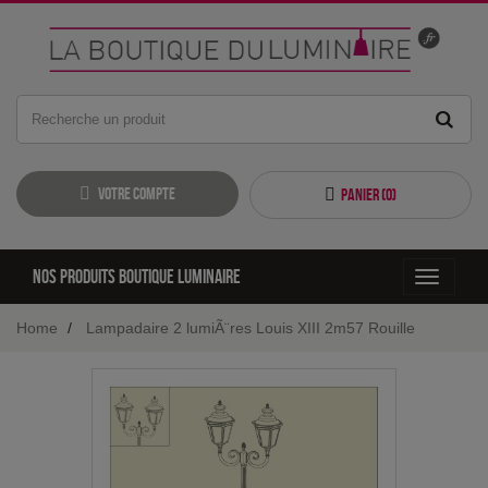
Votre compte
Panier (
0
)
Nos produits boutique luminaire
Toggle
navigati
Home
Lampadaire 2 lumiÃ¨res Louis XIII 2m57 Rouille