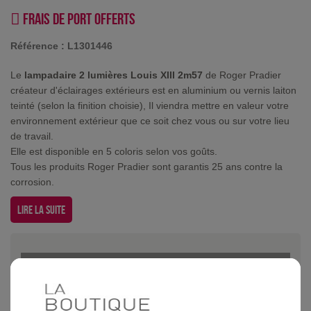
Frais de port offerts
Référence :
L1301446
Le
lampadaire 2 lumières Louis XIII 2m57
de Roger Pradier
créateur d'éclairages extérieurs est en aluminium ou vernis laiton
teinté (selon la finition choisie), Il viendra mettre en valeur votre
environnement extérieur que ce soit chez vous ou sur votre lieu
de travail.
Elle est disponible en 5 coloris selon vos goûts.
Tous les produits Roger Pradier sont garantis 25 ans contre la
corrosion.
Lire la suite
Lampadaire 2 lumiÃ¨res Louis XIII 2m57 Rouille existe dans d'autres
coloris