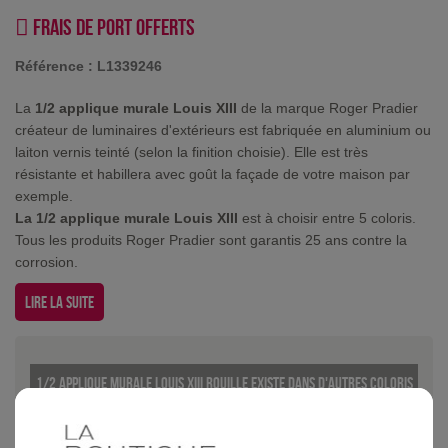
Frais de port offerts
Référence :
L1339246
La
1/2 applique murale Louis XIII
de la marque Roger Pradier
créateur de luminaires d'extérieurs est fabriquée en aluminium ou
laiton vernis teinté (selon la finition choisie). Elle est très
résistante et habillera avec goût la façade de votre maison par
exemple.
La 1/2 applique murale Louis XIII
est à choisir entre 5 coloris.
Tous les produits Roger Pradier sont garantis 25 ans contre la
corrosion.
Lire la suite
1/2 Applique murale Louis XIII Rouille existe dans d'autres coloris