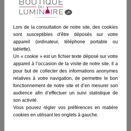
Noir
Vert de gris
Patine dorée
Laiton
Lors de la consultation de notre site, des cookies
sont susceptibles d’être déposés sur votre
appareil (ordinateur, téléphone portable ou
Ajouter au panier
tablette).
Un « cookie » est un fichier texte déposé sur votre
appareil à l’occasion de la visite de notre site. Il a
pour but de collecter des informations anonymes
relatives à votre navigation, de permettre le bon
fonctionnement de notre site et d’en mesurer son
audience afin d’effectuer un suivi statistique de
Informations produit
son activité.
marque
Vous pouvez régler vos préférences en matière
livraison
cookies en utilisant les onglets à gauche.
gamme complète