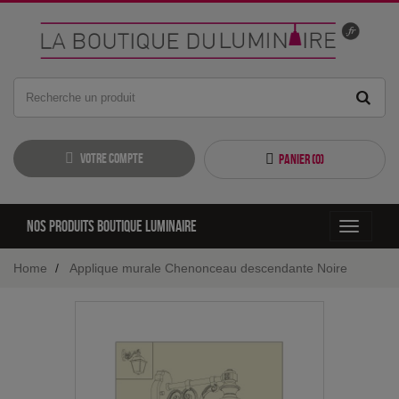
Votre compte
Panier (
0
)
Nos produits boutique luminaire
Toggle
navigati
Home
Applique murale Chenonceau descendante Noire