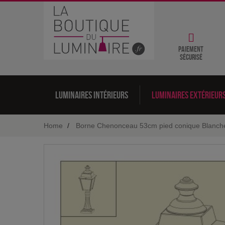
Paiement
sécurisé
Luminaires intérieurs
Luminaires extérieur
Home
Borne Chenonceau 53cm pied conique Blanch