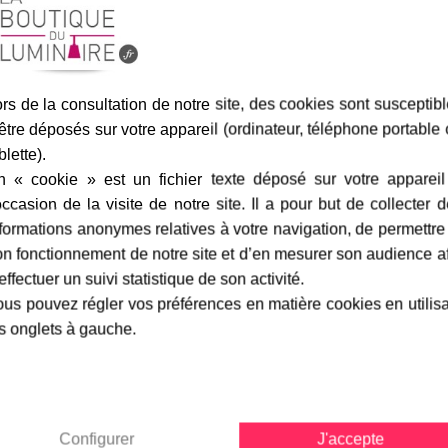
rs de la consultation de notre site, des cookies sont susceptib
Assurance transport offe
être déposés sur votre appareil (ordinateur, téléphone portable
blette).
n « cookie » est un fichier texte déposé sur votre appareil
occasion de la visite de notre site. Il a pour but de collecter 
formations anonymes relatives à votre navigation, de permettre
marque
livraison
gamme complè
n fonctionnement de notre site et d’en mesurer son audience a
effectuer un suivi statistique de son activité.
us pouvez régler vos préférences en matière cookies en utilis
s onglets à gauche.
ique Blanche
-
Roger Pradier
Fiche technique
pée d'un diffuseur doté d'un
Largeur en cm :
halogène de 75 watts maximum,
Hauteur en cm :
lles ne doivent pas dépasser
Configurer
J'accepte