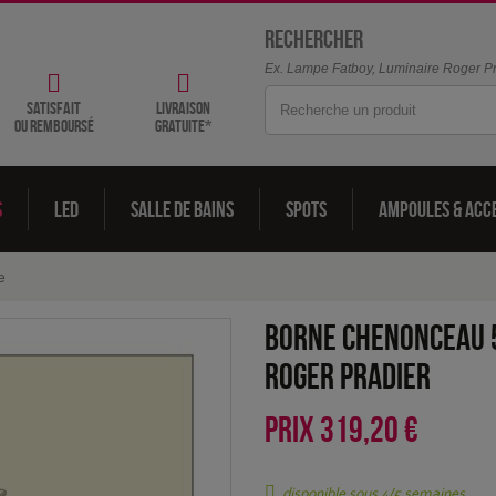
Rechercher
Ex. Lampe Fatboy, Luminaire Roger Pra
satisfait
livraison
ou remboursé
gratuite*
s
LED
Salle de bains
Spots
Ampoules & acc
e
Borne Chenonceau 
Roger Pradier
PRIX
319,20 €
disponible sous 4/5 semaines