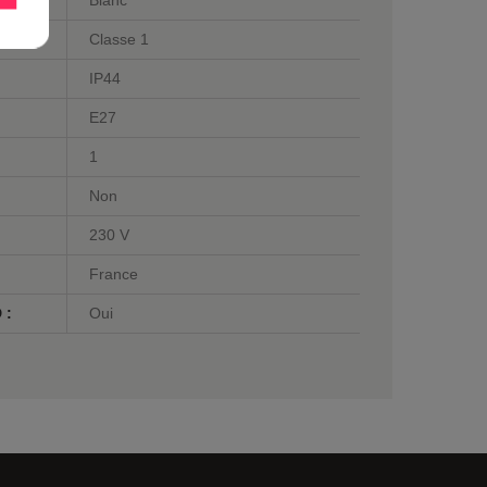
Blanc
Classe 1
IP44
E27
1
Non
230 V
France
 :
Oui