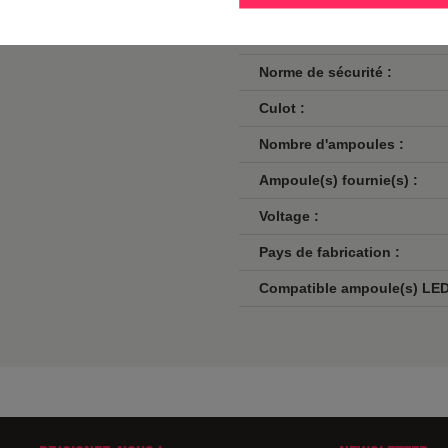
Finition / couleur :
us de 100 ans, Roger Pradier vous
Classe :
Norme de sécurité :
Culot :
Nombre d'ampoules :
Ampoule(s) fournie(s) :
Voltage :
Pays de fabrication :
Compatible ampoule(s) LED