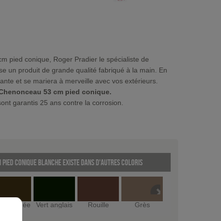
m pied conique, Roger Pradier le spécialiste de
se un produit de grande qualité fabriqué à la main. En
tante et se mariera à merveille avec vos extérieurs.
Chenonceau 53 cm pied conique.
ont garantis 25 ans contre la corrosion.
pied conique Blanche existe dans d'autres coloris
tine dorée
Vert anglais
Rouille
Grès
Gris ardoise