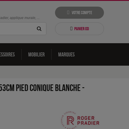
Votre compte
dier, applique murale, ...
Panier (
0
)
essoires
Mobilier
Marques
53cm pied conique Blanche
-