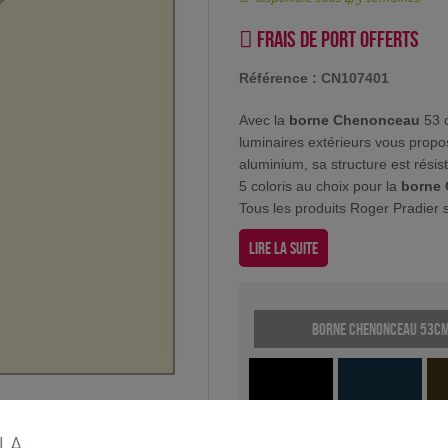
Frais de port offerts
Référence :
CN107401
Avec la
borne Chenonceau
53 c
luminaires extérieurs vous propo
aluminium, sa structure est résis
5 coloris au choix pour la
borne 
Tous les produits Roger Pradier s
Lire la suite
Borne Chenonceau 53cm 
Noir
Vert de gris
Pa