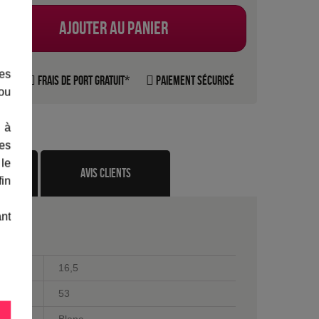
Ajouter au panier
les
rte
Frais de port gratuit*
Paiement sécurisé
 ou
 à
des
 le
te
avis clients
fin
ant
16,5
53