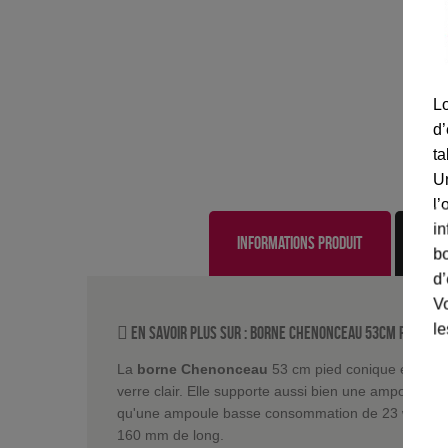
Lo
d’
ta
U
l’
in
Informations produit
bo
d’
Vo
le
En savoir plus sur :
Borne Chenonceau 53cm pied con
La
borne Chenonceau
53 cm pied conique est équi
verre clair. Elle supporte aussi bien une ampoule 
qu'une ampoule basse consommation de 23 watts. E
160 mm de long.