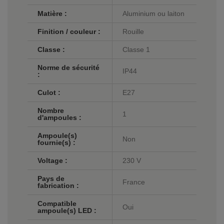
Matière :
Aluminium ou laiton
Finition / couleur :
Rouille
Classe :
Classe 1
Norme de sécurité
IP44
:
Culot :
E27
Nombre
1
d'ampoules :
Ampoule(s)
Non
fournie(s) :
Voltage :
230 V
Pays de
France
fabrication :
Compatible
Oui
ampoule(s) LED :