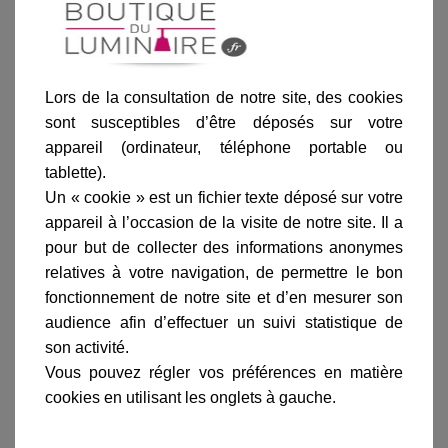
Blanc
Noir
Vert de gris
Patine dorée
Laiton
Lors de la consultation de notre site, des cookies
sont susceptibles d’être déposés sur votre
appareil (ordinateur, téléphone portable ou
Ajouter au panier
tablette).
Un « cookie » est un fichier texte déposé sur votre
appareil à l’occasion de la visite de notre site. Il a
pour but de collecter des informations anonymes
relatives à votre navigation, de permettre le bon
fonctionnement de notre site et d’en mesurer son
audience afin d’effectuer un suivi statistique de
Informations produit
son activité.
marque
Vous pouvez régler vos préférences en matière
livraison
cookies en utilisant les onglets à gauche.
gamme complète