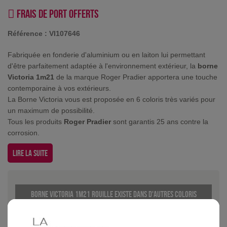
Frais de port offerts
Référence :
VI107646
Fabriquée en fonderie d'aluminium ou en laiton lui permettant
d'être parfaitement adaptée à l'environnement extérieur, la
borne
Victoria 1m21
de la marque Roger Pradier apportera une touche
contemporaine à vos extérieurs.
La Borne Victoria vous est proposée en 6 coloris très variés pour
un maximum de possibilité.
Tous les produits
Roger Pradier
sont garantis 25 ans contre la
corrosion.
Lire la suite
Borne Victoria 1m21 Rouille existe dans d'autres coloris