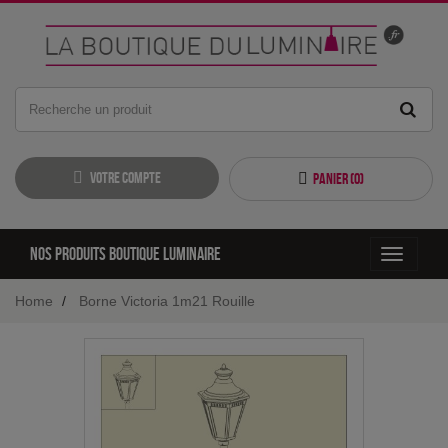
Votre compte
Panier (
0
)
Nos produits boutique luminaire
Toggle
navigati
Home
Borne Victoria 1m21 Rouille