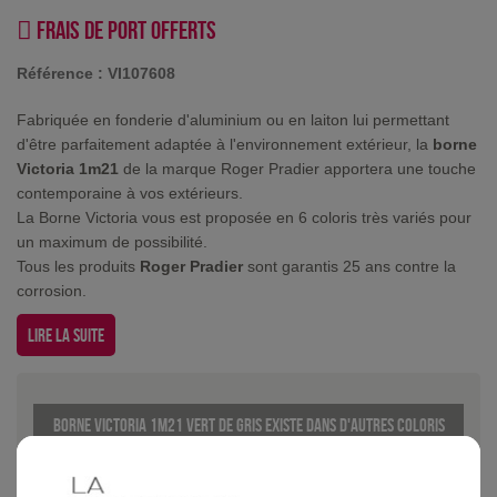
Frais de port offerts
Référence :
VI107608
Fabriquée en fonderie d'aluminium ou en laiton lui permettant
d'être parfaitement adaptée à l'environnement extérieur, la
borne
Victoria 1m21
de la marque Roger Pradier apportera une touche
contemporaine à vos extérieurs.
La Borne Victoria vous est proposée en 6 coloris très variés pour
un maximum de possibilité.
Tous les produits
Roger Pradier
sont garantis 25 ans contre la
corrosion.
Lire la suite
Borne Victoria 1m21 Vert de gris existe dans d'autres coloris