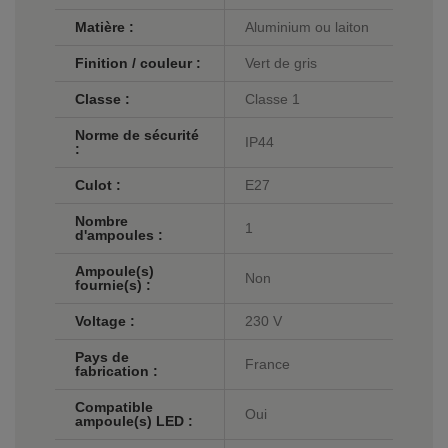
Matière :
Aluminium ou laiton
Finition / couleur :
Vert de gris
Classe :
Classe 1
Norme de sécurité
IP44
:
Culot :
E27
Nombre
1
d'ampoules :
Ampoule(s)
Non
fournie(s) :
Voltage :
230 V
Pays de
France
fabrication :
Compatible
Oui
ampoule(s) LED :