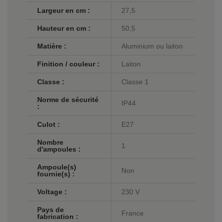
Largeur en cm :
27,5
Hauteur en cm :
50,5
Matière :
Aluminium ou laiton
Finition / couleur :
Laiton
Classe :
Classe 1
Norme de sécurité
IP44
:
Culot :
E27
Nombre
1
d'ampoules :
Ampoule(s)
Non
fournie(s) :
Voltage :
230 V
Pays de
France
fabrication :