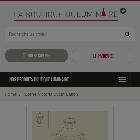
Votre compte
Panier (
0
)
Nos produits boutique luminaire
Toggle
navigati
Home
Borne Victoria 50cm Laiton