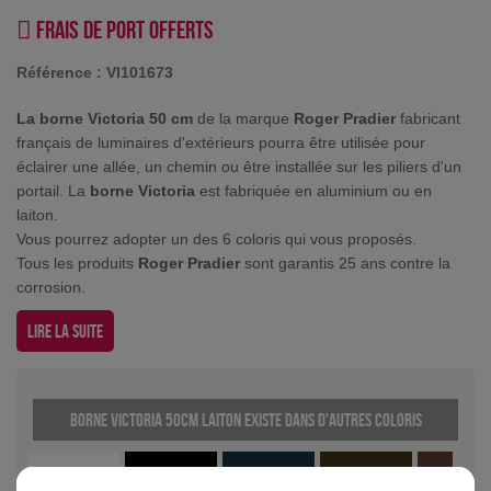
Frais de port offerts
Référence :
VI101673
La borne Victoria 50 cm
de la marque
Roger Pradier
fabricant
français de luminaires d'extérieurs pourra être utilisée pour
éclairer une allée, un chemin ou être installée sur les piliers d'un
portail. La
borne Victoria
est fabriquée en aluminium ou en
laiton.
Vous pourrez adopter un des 6 coloris qui vous proposés.
Tous les produits
Roger Pradier
sont garantis 25 ans contre la
corrosion.
Lire la suite
Borne Victoria 50cm Laiton existe dans d'autres coloris