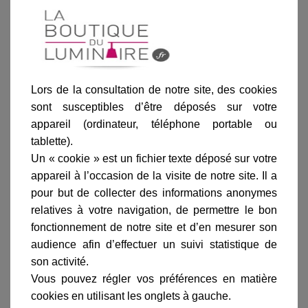
Blanc
Noir
Vert de gris
Patine dorée
Rouille
Lors de la consultation de notre site, des cookies
sont susceptibles d’être déposés sur votre
Ajouter au panier
appareil (ordinateur, téléphone portable ou
tablette).
Un « cookie » est un fichier texte déposé sur votre
appareil à l’occasion de la visite de notre site. Il a
pour but de collecter des informations anonymes
relatives à votre navigation, de permettre le bon
Informations produit
fonctionnement de notre site et d’en mesurer son
audience afin d’effectuer un suivi statistique de
marque
son activité.
livraison
Vous pouvez régler vos préférences en matière
gamme complète
cookies en utilisant les onglets à gauche.