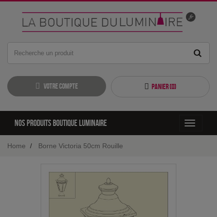
Votre compte
Panier (
0
)
Nos produits boutique luminaire
Toggle
navigati
Home
Borne Victoria 50cm Rouille