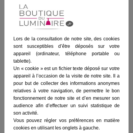
Blanc
Noir
Vert de gris
Patine dorée
Laiton
Lors de la consultation de notre site, des cookies
sont susceptibles d’être déposés sur votre
Ajouter au panier
appareil (ordinateur, téléphone portable ou
tablette).
Un « cookie » est un fichier texte déposé sur votre
appareil à l’occasion de la visite de notre site. Il a
pour but de collecter des informations anonymes
relatives à votre navigation, de permettre le bon
Informations produit
fonctionnement de notre site et d’en mesurer son
audience afin d’effectuer un suivi statistique de
marque
son activité.
livraison
Vous pouvez régler vos préférences en matière
gamme complète
cookies en utilisant les onglets à gauche.