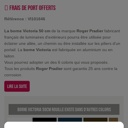
Frais de port offerts
Référence :
VI101646
La borne Victoria 50 cm
de la marque
Roger Pradier
fabricant
français de luminaires d'extérieurs pourra être utilisée pour
éclairer une allée, un chemin ou être installée sur les piliers d'un
portail. La
borne Victoria
est fabriquée en aluminium ou en
laiton.
Vous pourrez adopter un des 6 coloris qui vous proposés.
Tous les produits
Roger Pradier
sont garantis 25 ans contre la
corrosion.
Lire la suite
Borne Victoria 50cm Rouille existe dans d'autres coloris