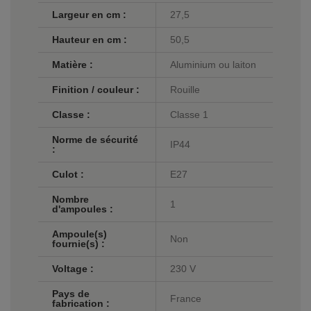
Largeur en cm :
27,5
Hauteur en cm :
50,5
Matière :
Aluminium ou laiton
Finition / couleur :
Rouille
Classe :
Classe 1
Norme de sécurité
IP44
:
Culot :
E27
Nombre
1
d'ampoules :
Ampoule(s)
Non
fournie(s) :
Voltage :
230 V
Pays de
France
fabrication :