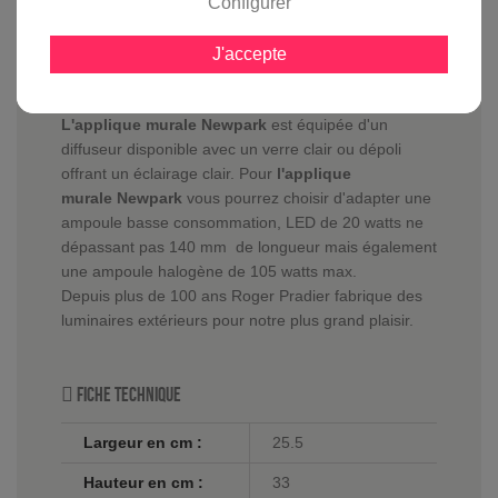
Configurer
J'accepte
En savoir plus sur :
Applique murale Newpark Vert
anglais
-
Roger Pradier
L'applique murale Newpark
est équipée d'un
diffuseur disponible avec un verre clair ou dépoli
offrant un éclairage clair. Pour
l'applique
murale Newpark
vous pourrez choisir d'adapter une
ampoule basse consommation, LED de 20 watts ne
dépassant pas 140 mm de longueur mais également
une ampoule halogène de 105 watts max.
Depuis plus de 100 ans Roger Pradier fabrique des
luminaires extérieurs pour notre plus grand plaisir.
Fiche technique
Largeur en cm :
25.5
Hauteur en cm :
33