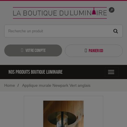
Votre compte
Panier (
0
)
Nos produits boutique luminaire
Toggle
navigati
Home
Applique murale Newpark Vert anglais