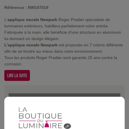
Référence :
NW107519
L'
applique murale Newpark
Roger Pradier spécialiste de
luminaires extérieurs, habillera parfaitement votre entrée.
Fabriquée à la main, elle bénéficie d'une structure en aluminium
lui donnant un design élégant.
L'applique murale Newpark
est proposée en 7 coloris différents
afin de se fondre au mieux dans votre environnement.
Tous les produits Roger Pradier sont garantis 25 ans contre la
corrosion.
Lire la suite
Applique murale Newpark Vert anglais existe dans d'autres coloris
Noir
Blanc
Bleu
Bordeaux
Gris mét