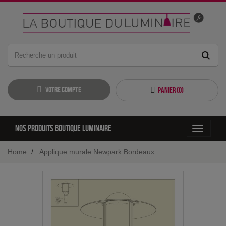
Votre compte
Panier (
0
)
Nos produits boutique luminaire
Toggle
navigati
Home
Applique murale Newpark Bordeaux