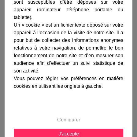
Ajouter au panier
sont susceptibles d’être déposés sur votre
appareil (ordinateur, téléphone portable ou
tablette).
Un « cookie » est un fichier texte déposé sur votre
appareil à l’occasion de la visite de notre site. Il a
pour but de collecter des informations anonymes
relatives à votre navigation, de permettre le bon
Informations produit
fonctionnement de notre site et d’en mesurer son
marque
audience afin d’effectuer un suivi statistique de
son activité.
livraison
Vous pouvez régler vos préférences en matière
gamme complète
cookies en utilisant les onglets à gauche.
avis clients
En savoir plus sur :
Applique murale Newpark
Configurer
Bordeaux
-
Roger Pradier
J'accepte
L'applique murale Newpark
est équipée d'un