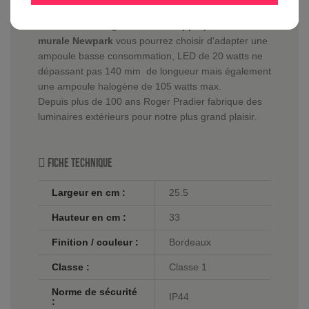
diffuseur disponible avec un verre clair ou dépoli
offrant un éclairage clair. Pour
l'applique
murale Newpark
vous pourrez choisir d'adapter une
ampoule basse consommation, LED de 20 watts ne
dépassant pas 140 mm de longueur mais également
une ampoule halogène de 105 watts max.
Depuis plus de 100 ans Roger Pradier fabrique des
luminaires extérieurs pour notre plus grand plaisir.
Fiche technique
Largeur en cm :
25.5
Hauteur en cm :
33
Finition / couleur :
Bordeaux
Classe :
Classe 1
Norme de sécurité
IP44
: