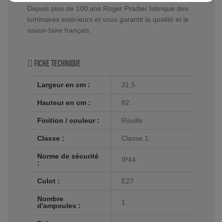
Depuis plus de 100 ans Roger Pradier fabrique des
luminaires extérieurs et vous garantit la qualité et le
savoir-faire français.
Fiche technique
Largeur en cm :
31,5
Hauteur en cm :
82
Finition / couleur :
Rouille
Classe :
Classe 1
Norme de sécurité
IP44
:
Culot :
E27
Nombre
1
d'ampoules :