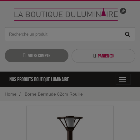
Votre compte
Panier (
0
)
Nos produits boutique luminaire
Toggle
navigati
Home
Borne Bermude 82cm Rouille