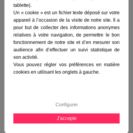
livraison
tablette).
Un « cookie » est un fichier texte déposé sur votre
gamme complète
appareil à l’occasion de la visite de notre site. Il a
avis clients
pour but de collecter des informations anonymes
relatives à votre navigation, de permettre le bon
fonctionnement de notre site et d’en mesurer son
En savoir plus sur :
Borne Bermude 82cm Rouille
-
audience afin d’effectuer un suivi statistique de
Roger Pradier
son activité.
Vous pouvez régler vos préférences en matière
La
borne Bermude 82 cm
peut-être équipée d'une
cookies en utilisant les onglets à gauche.
ampoule basse consommation, LED n'excédant pas
180 mm de long max. ou d'une ampoule halogène
d'une puissance de 105 watts.
La
borne Bermude
est également équipée d'un
diffuseur en verre dépoli assurant une lumière
Configurer
sobre, et d'un réflecteur blanc renvoyant la lumière
vers le bas.
J'accepte
Vous pourrez opter pour la version équipée d'une
prise de courant, qui vous permettra de brancher
aisément un appareil électrique.