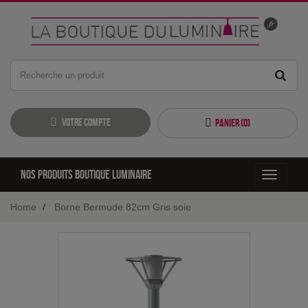
Votre compte
Panier (
0
)
Nos produits boutique luminaire
Toggle
navigati
Home
Borne Bermude 82cm Gris soie