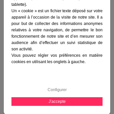
livraison
tablette).
Un « cookie » est un fichier texte déposé sur votre
gamme complète
appareil à l’occasion de la visite de notre site. Il a
avis clients
pour but de collecter des informations anonymes
relatives à votre navigation, de permettre le bon
fonctionnement de notre site et d’en mesurer son
En savoir plus sur :
Borne Bermude 82cm Gris soie
-
audience afin d’effectuer un suivi statistique de
Roger Pradier
son activité.
Vous pouvez régler vos préférences en matière
La
borne Bermude 82 cm
peut-être équipée d'une
cookies en utilisant les onglets à gauche.
ampoule basse consommation, LED n'excédant pas
180 mm de long max. ou d'une ampoule halogène
d'une puissance de 105 watts.
La
borne Bermude
est également équipée d'un
diffuseur en verre dépoli assurant une lumière
Configurer
sobre, et d'un réflecteur blanc renvoyant la lumière
vers le bas.
J'accepte
Vous pourrez opter pour la version équipée d'une
prise de courant, qui vous permettra de brancher
aisément un appareil électrique.