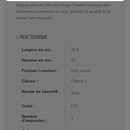
Depuis plus de 100 ans Roger Pradier fabrique des
luminaires extérieurs et vous garantit la qualité et le
savoir-faire français.
Fiche technique
Largeur en cm :
31,5
Hauteur en cm :
82
Finition / couleur :
Gris métal
Classe :
Classe 1
Norme de sécurité
IP44
:
Culot :
E27
Nombre
1
d'ampoules :