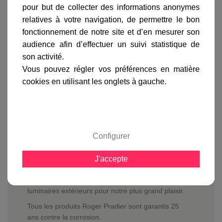
pour but de collecter des informations anonymes
gamme complète
relatives à votre navigation, de permettre le bon
fonctionnement de notre site et d’en mesurer son
avis clients
audience afin d’effectuer un suivi statistique de
son activité.
Vous pouvez régler vos préférences en matière
En savoir plus sur :
Lampadaire 3 lumières Boréal
cookies en utilisant les onglets à gauche.
Rouille
-
Roger Pradier
Le Lampadaire 4 lumières Boréal 1
est équipé de 4
diffuseurs ronds de diamètre 200 mm en PMMA
opales ou fumés renvoyant une lumière diffuse.
Configurer
Vous pouvez équiper le
lampadaire Boréal
d'ampoules basse consommation, LED ne dépassant
pas 150 mm de longueur mais également
J'accepte
d'ampoules halogène de 60 watts max.
Depuis plus de 100 ans Roger Pradier fabrique des
luminaires extérieurs pour notre plus grand plaisir.
Tous les produits Roger Pradier sont garantis 25
ans contre la corrosion.