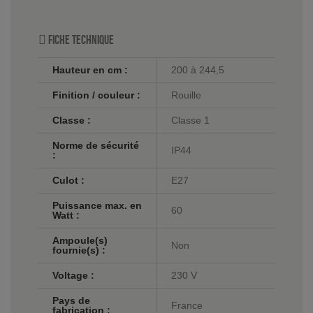
Fiche technique
Hauteur en cm :
200 à 244,5
Finition / couleur :
Rouille
Classe :
Classe 1
Norme de sécurité
IP44
:
Culot :
E27
Puissance max. en
60
Watt :
Ampoule(s)
Non
fournie(s) :
Voltage :
230 V
Pays de
France
fabrication :