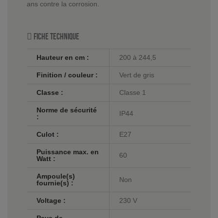
ans contre la corrosion.
Fiche technique
Hauteur en cm :
200 à 244,5
Finition / couleur :
Vert de gris
Classe :
Classe 1
Norme de sécurité
IP44
:
Culot :
E27
Puissance max. en
60
Watt :
Ampoule(s)
Non
fournie(s) :
Voltage :
230 V