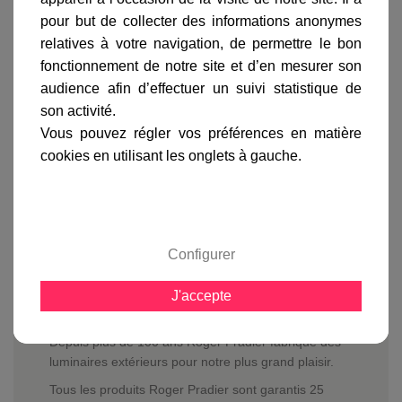
livraison
pour but de collecter des informations anonymes
relatives à votre navigation, de permettre le bon
gamme complète
fonctionnement de notre site et d’en mesurer son
avis clients
audience afin d’effectuer un suivi statistique de
son activité.
Vous pouvez régler vos préférences en matière
En savoir plus sur :
Lampadaire 3 lumières Boréal
cookies en utilisant les onglets à gauche.
Vert de gris
-
Roger Pradier
Le Lampadaire 4 lumières Boréal 1
est équipé de 4
diffuseurs ronds de diamètre 200 mm en PMMA
opales ou fumés renvoyant une lumière diffuse.
Configurer
Vous pouvez équiper le
lampadaire Boréal
d'ampoules basse consommation, LED ne dépassant
J'accepte
pas 150 mm de longueur mais également
d'ampoules halogène de 60 watts max.
Depuis plus de 100 ans Roger Pradier fabrique des
luminaires extérieurs pour notre plus grand plaisir.
Tous les produits Roger Pradier sont garantis 25