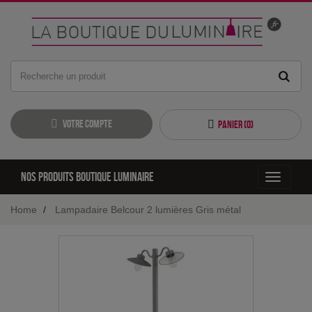
Votre compte
Panier (
0
)
Nos produits boutique luminaire
Toggle
navigati
Home
Lampadaire Belcour 2 lumières Gris métal