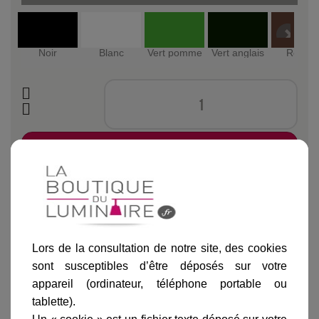
Noir
Blanc
Vert pomme
Vert anglais
Rouille
Ajouter au panier
Lors de la consultation de notre site, des cookies
sont susceptibles d’être déposés sur votre
Informations produit
appareil (ordinateur, téléphone portable ou
marque
tablette).
livraison