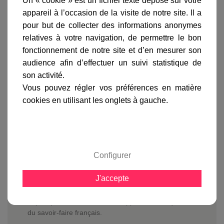
Un « cookie » est un fichier texte déposé sur votre
appareil à l’occasion de la visite de notre site. Il a
gamme complète
pour but de collecter des informations anonymes
avis clients
relatives à votre navigation, de permettre le bon
fonctionnement de notre site et d’en mesurer son
audience afin d’effectuer un suivi statistique de
En savoir plus sur :
Lampadaire Belcour 2 lumières
son activité.
Gris métal
-
Roger Pradier
Vous pouvez régler vos préférences en matière
cookies en utilisant les onglets à gauche.
Le
lampadaire Belcour 2 lumières
est équipé de 2
diffuseurs en verre clair ou dépoli et ses réflecteurs
blancs permettent une plus grande diffusion de la
lumière.
Vous pourrez équiper le
lampadaire Belcour
Configurer
d'ampoules LED ou à économie d'énergie en prenant
garde de ne pas dépasser 140 mm de long, ou des
J'accepte
ampoules halogènes de 60 watts max.
Avec les luminaires fabriqués par Roger Pradier
depuis plus de 100 ans, vous apprécierez la qualité
du savoir-faire français.