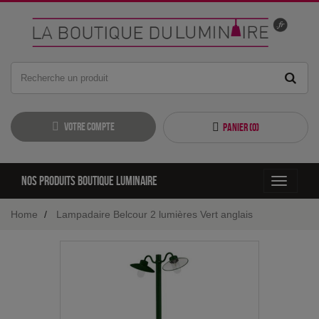
Votre compte
Panier (
0
)
Nos produits boutique luminaire
Toggle
navigati
Home
Lampadaire Belcour 2 lumières Vert anglais