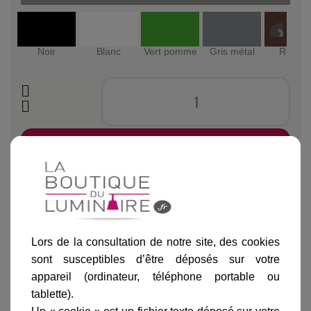
Noir
Blanc
Vert pomme
Gris métal
Rouille
Ajouter au panier
Lors de la consultation de notre site, des cookies
sont susceptibles d’être déposés sur votre
Informations produit
appareil (ordinateur, téléphone portable ou
marque
tablette).
livraison