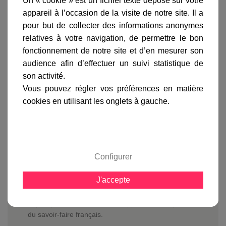
Un « cookie » est un fichier texte déposé sur votre
appareil à l’occasion de la visite de notre site. Il a
gamme complète
pour but de collecter des informations anonymes
avis clients
relatives à votre navigation, de permettre le bon
fonctionnement de notre site et d’en mesurer son
audience afin d’effectuer un suivi statistique de
En savoir plus sur :
Lampadaire Belcour 2 lumières
son activité.
Vert anglais
-
Roger Pradier
Vous pouvez régler vos préférences en matière
cookies en utilisant les onglets à gauche.
Le
lampadaire Belcour 2 lumières
est équipé de 2
diffuseurs en verre clair ou dépoli et ses réflecteurs
blancs permettent une plus grande diffusion de la
lumière.
Vous pourrez équiper le
lampadaire Belcour
Configurer
d'ampoules LED ou à économie d'énergie en prenant
garde de ne pas dépasser 140 mm de long, ou des
J'accepte
ampoules halogènes de 60 watts max.
Avec les luminaires fabriqués par Roger Pradier
depuis plus de 100 ans, vous apprécierez la qualité
du savoir-faire français.