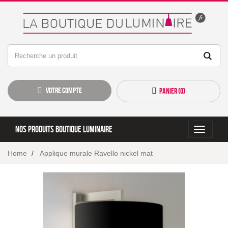
Votre compte
Panier (
0
)
Nos produits boutique luminaire
Toggle
navigati
Home
Applique murale Ravello nickel mat