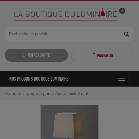
Votre compte
Panier (
0
)
Nos produits boutique luminaire
Toggle
navigati
Home
Lampe à poser Azumi nickel mat