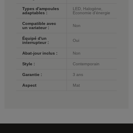
Types d'ampoules
LED, Halogène,
adaptables :
Economie d'énergie
Compatible avec
Non
un variateur :
Équipé d'un
Oui
interrupteur :
Abat-jour inclus :
Non
Style :
Contemporain
Garantie :
3 ans
Aspect
Mat