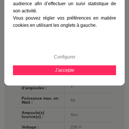
Hauteur en cm :
64.2
audience afin d’effectuer un suivi statistique de
son activité.
Profondeur en cm
21
:
Vous pouvez régler vos préférences en matière
cookies en utilisant les onglets à gauche.
Matière :
Acier
Finition / couleur :
Nickel
Classe :
Classe 2
Configurer
Norme de sécurité
IP20
:
J'accepte
Culot :
E27
Nombre
1
d'ampoules :
Puissance max. en
60
Watt :
Ampoule(s)
Non
fournie(s) :
Voltage :
230 V