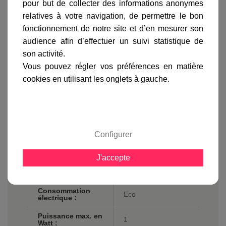
pour but de collecter des informations anonymes
gamme complète
relatives à votre navigation, de permettre le bon
avis clients
fonctionnement de notre site et d’en mesurer son
audience afin d’effectuer un suivi statistique de
son activité.
Vous pouvez régler vos préférences en matière
Fiche technique
cookies en utilisant les onglets à gauche.
Longueur en cm :
35 max
Matière :
Zinc
Finition / couleur :
Nickel
Configurer
Classe :
Classe 1
J'accepte
Norme de sécurité
IP20
:
Consommation
Eco
électrique :
Puissance max. en
1
Watt :