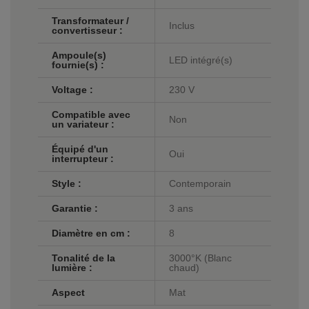
Transformateur /
Inclus
convertisseur :
Ampoule(s)
LED intégré(s)
fournie(s) :
Voltage :
230 V
Compatible avec
Non
un variateur :
Équipé d'un
Oui
interrupteur :
Style :
Contemporain
Garantie :
3 ans
Diamètre en cm :
8
Tonalité de la
3000°K (Blanc
lumière :
chaud)
Aspect
Mat