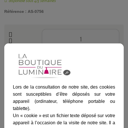
disponible sous 4/5 semaines
Référence :
AS-0756
Ajouter au panier
Lors de la consultation de notre site, des cookies
sont susceptibles d’être déposés sur votre
appareil (ordinateur, téléphone portable ou
Informations produit
tablette).
marque
Un « cookie » est un fichier texte déposé sur votre
appareil à l’occasion de la visite de notre site. Il a
livraison