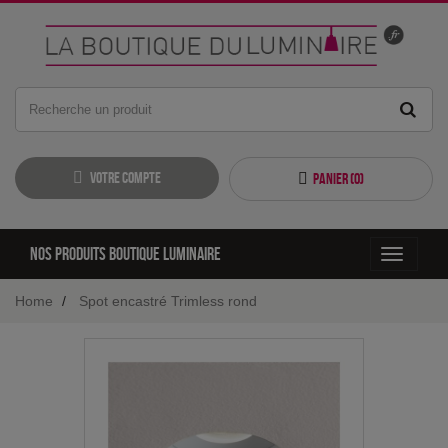
Votre compte
Panier (
0
)
Nos produits boutique luminaire
Toggle
navigati
Home
Spot encastré Trimless rond