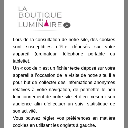
gamme complète
avis clients
En savoir plus sur :
Spot encastré Trimless rond
-
Lors de la consultation de notre site, des cookies
Astro Lighting
sont susceptibles d’être déposés sur votre
La technologie utilisée pour la conception de ce
spot
appareil (ordinateur, téléphone portable ou
encastrable
est brevetée par Astro Lighting
tablette).
(GB2490956).
Un « cookie » est un fichier texte déposé sur votre
La fiche technique, la déclaration de conformité, les
appareil à l’occasion de la visite de notre site. Il a
instructions de montage, la classe énergétique et les
pour but de collecter des informations anonymes
données photométriques de ce
spot encastrable
relatives à votre navigation, de permettre le bon
sont disponibles sur simple demande après votre
fonctionnement de notre site et d’en mesurer son
achat. Il vous suffit simplement de faire votre
audience afin d’effectuer un suivi statistique de
demande par mail à l'adresse suivante :
son activité.
contact@laboutiqueduluminaire.fr ou sur notre page
Vous pouvez régler vos préférences en matière
contact en suivant ce lien :
Service client
cookies en utilisant les onglets à gauche.
LaBoutiqueDuLuminaire.fr