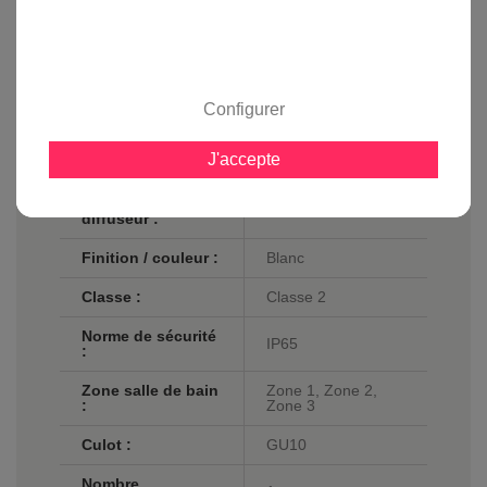
Fiche technique
Configurer
Profondeur en cm
11.5
:
J'accepte
Matière :
Acier
Matière du
Verre
diffuseur :
Finition / couleur :
Blanc
Classe :
Classe 2
Norme de sécurité
IP65
:
Zone salle de bain
Zone 1, Zone 2,
:
Zone 3
Culot :
GU10
Nombre