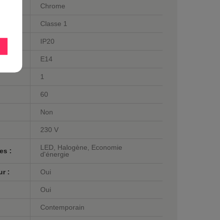
Chrome
Classe 1
IP20
E14
1
60
Non
230 V
LED, Halogène, Economie
es :
d'énergie
r :
Oui
Oui
Contemporain