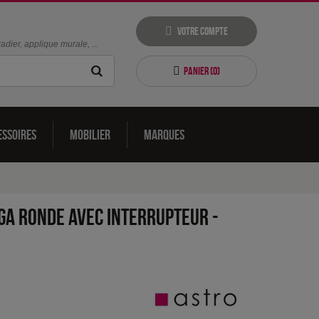
Votre compte
dier, applique murale, ...
Panier (
0
)
essoires
Mobilier
Marques
ga ronde avec interrupteur
-