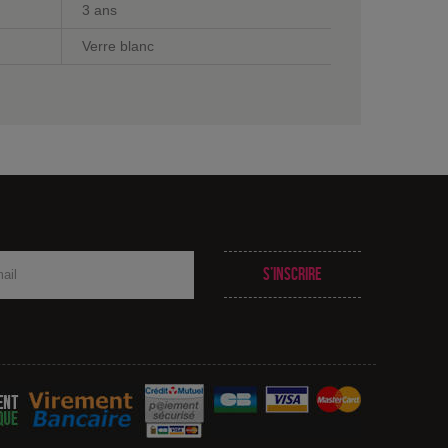
3 ans
Verre blanc
S’inscrire