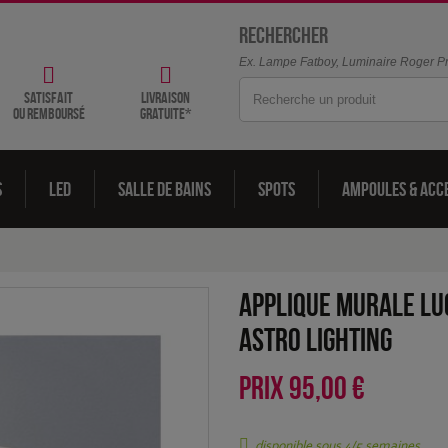
Rechercher
Ex. Lampe Fatboy, Luminaire Roger Pra
satisfait
livraison
ou remboursé
gratuite*
s
LED
Salle de bains
Spots
Ampoules & acc
Applique murale Lu
Astro Lighting
PRIX
95,00 €
disponible sous 4/5 semaines