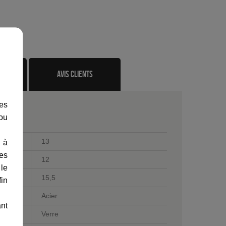
te
avis clients
les
 ou
13
 à
des
12
 le
15,5
fin
Acier
ant
Verre