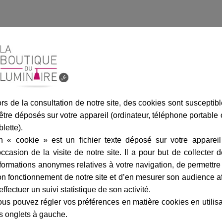
marque
livraison
gamme complè
rs de la consultation de notre site, des cookies sont susceptib
être déposés sur votre appareil (ordinateur, téléphone portable
Fiche technique
blette).
Largeur en cm :
n « cookie » est un fichier texte déposé sur votre appareil
occasion de la visite de notre site. Il a pour but de collecter 
Hauteur en cm :
formations anonymes relatives à votre navigation, de permettre
Profondeur en cm :
n fonctionnement de notre site et d’en mesurer son audience a
effectuer un suivi statistique de son activité.
Matière :
us pouvez régler vos préférences en matière cookies en utilis
Matière du diffuseur :
s onglets à gauche.