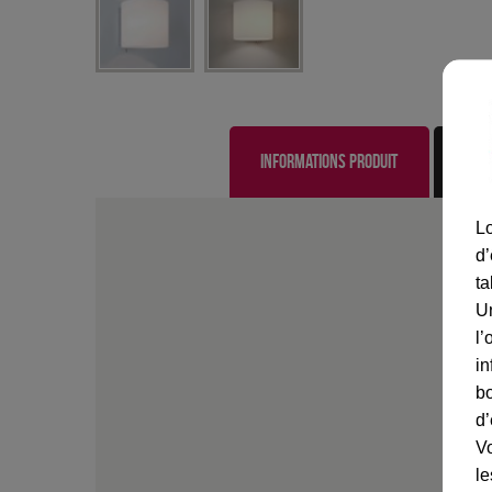
Informations produit
Lo
d’
ta
U
l’
in
bo
d’
Vo
le