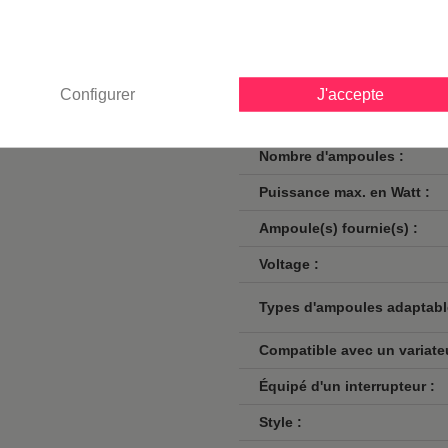
Finition / couleur :
Classe :
Norme de sécurité :
Configurer
J'accepte
Culot :
Nombre d'ampoules :
Puissance max. en Watt :
Ampoule(s) fournie(s) :
Voltage :
Types d'ampoules adaptabl
Compatible avec un variateu
Équipé d'un interrupteur :
Style :