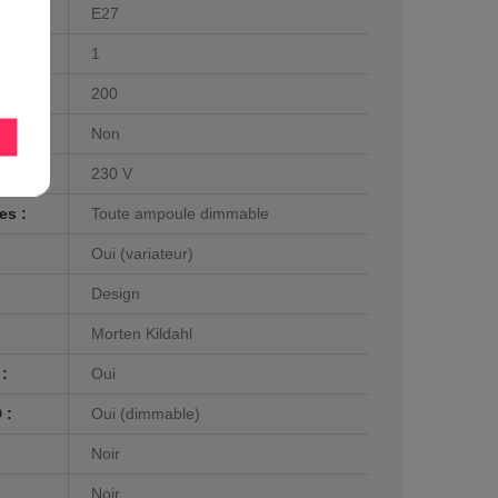
E27
1
200
Non
230 V
es :
Toute ampoule dimmable
Oui (variateur)
Design
Morten Kildahl
 :
Oui
 :
Oui (dimmable)
Noir
Noir