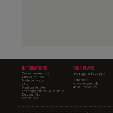
Informations
Bons plans
le design à tout prix
Qui sommes-nous ?
Contactez-nous
Promotions
Mode de livraison
Nouveaux produits
CGV
Meilleures ventes
Mentions légales
Les engagements La Boutique
Du Luminaire
Plan du site