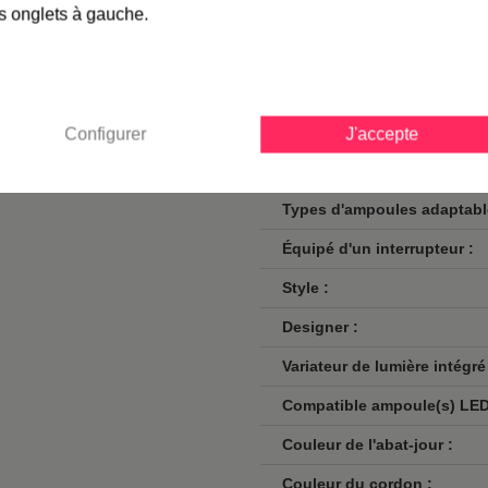
s max ou fluo compact de 15
s onglets à gauche.
Culot :
Nombre d'ampoules :
Puissance max. en Watt :
Ampoule(s) fournie(s) :
Configurer
J'accepte
Voltage :
Types d'ampoules adaptabl
Équipé d'un interrupteur :
Style :
Designer :
Variateur de lumière intégré
Compatible ampoule(s) LED
Couleur de l'abat-jour :
Couleur du cordon :