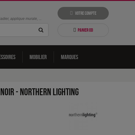
Votre compte
dier, applique murale, ...
Panier (
0
)
essoires
Mobilier
Marques
 noir
-
Northern Lighting