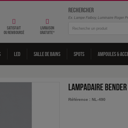
Rechercher
Ex. Lampe Fatboy, Luminaire Roger Pra
satisfait
livraison
ou remboursé
gratuite*
s
LED
Salle de bains
Spots
Ampoules & acc
Lampadaire Bender
Référence :
NL-490