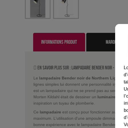
Informations produit
marque
En savoir plus sur :
Lampadaire Bender noir
-
Norther
Lo
d’
Le
lampadaire Bender noir de Northern Lighting
ta
lignes simples lui donnent une personnalité sympat
U
est un lampadaire qui ne se prend pas au serieux. Au
l’
Morten Kildahl était de dessiner un
luminaire desig
in
inspiration un tuyau de plomberie.
bo
Ce
lampadaire
est conçu pour fonctionner avec un
d’
maximum. L'utilisation d'une ampoule dimmable est n
Vo
bonne expérience avec le lampadaire Bender, Nort