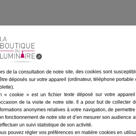
Designer
livraison
n Lighting
rs de la consultation de notre site, des cookies sont susceptib
Fiche technique
être déposés sur votre appareil (ordinateur, téléphone portable
existe également en blanc. Ces
Hauteur en cm :
blette).
hique dotée d'humour, le Bender
n « cookie » est un fichier texte déposé sur votre appareil
Matière :
 début du projet, le but de
occasion de la visite de notre site. Il a pour but de collecter 
n
, dépouillé avec comme
Finition / couleur :
formations anonymes relatives à votre navigation, de permettre
n fonctionnement de notre site et d’en mesurer son audience a
Classe :
e ampoule E27 de 200 watts
effectuer un suivi statistique de son activité.
écessaire. Afin de profiter d'une
Norme de sécurité :
us pouvez régler vos préférences en matière cookies en utilis
hern Lighting recommande une