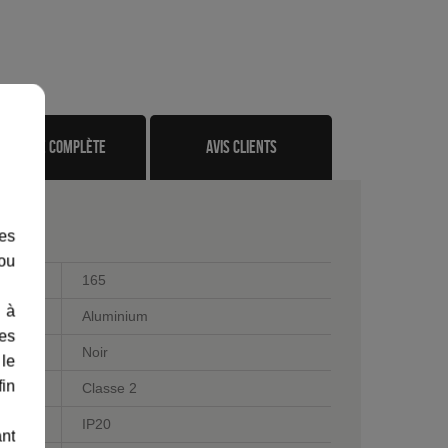
gamme complète
avis clients
les
 ou
165
 à
Aluminium
des
Noir
 le
fin
Classe 2
IP20
ant