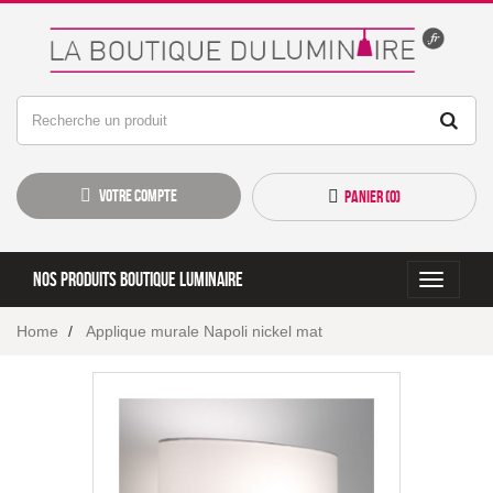
Votre compte
Panier (
0
)
Nos produits boutique luminaire
Toggle
navigati
Home
Applique murale Napoli nickel mat