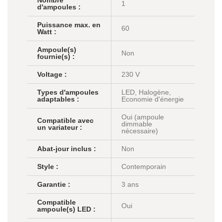
Nombre
1
d'ampoules :
Puissance max. en
60
Watt :
Ampoule(s)
Non
fournie(s) :
Voltage :
230 V
Types d'ampoules
LED, Halogène,
adaptables :
Economie d'énergie
Oui (ampoule
Compatible avec
dimmable
un variateur :
nécessaire)
Abat-jour inclus :
Non
Style :
Contemporain
Garantie :
3 ans
Compatible
Oui
ampoule(s) LED :