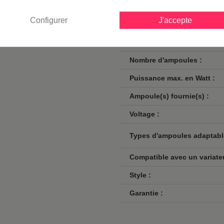
Classe :
Configurer
J'accepte
Norme de sécurité :
Culot :
Nombre d'ampoules :
Puissance max. en Watt :
Ampoule(s) fournie(s) :
Voltage :
Types d'ampoules adaptabl
Compatible avec un variateu
Style :
Garantie :