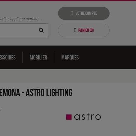
Votre compte
dier, applique murale, ...
Panier (
0
)
essoires
Mobilier
Marques
remona
-
Astro Lighting
€