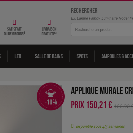
Rechercher
Ex. Lampe Fatboy, Luminaire Roger Pra
satisfait
livraison
ou remboursé
gratuite*
s
LED
Salle de bains
Spots
Ampoules & acc
Applique murale C
-10%
PRIX
150,21 €
166,90 
disponible sous 4/5 semaines