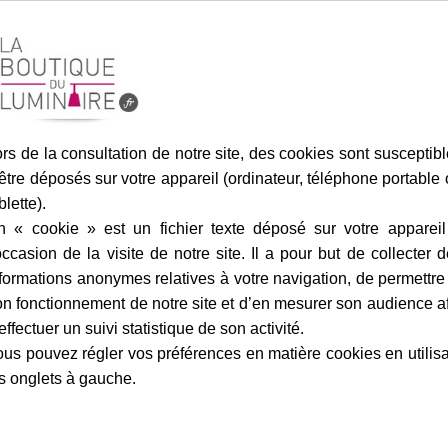
marque
livraison
gamme complè
rs de la consultation de notre site, des cookies sont susceptib
être déposés sur votre appareil (ordinateur, téléphone portable
blette).
n « cookie » est un fichier texte déposé sur votre appareil
Fiche technique
occasion de la visite de notre site. Il a pour but de collecter 
formations anonymes relatives à votre navigation, de permettre
Largeur en cm :
n fonctionnement de notre site et d’en mesurer son audience a
Hauteur en cm :
effectuer un suivi statistique de son activité.
us pouvez régler vos préférences en matière cookies en utilis
Profondeur en cm :
s onglets à gauche.
Matière :
Finition / couleur :