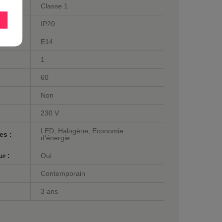
Classe 1
IP20
E14
1
60
Non
230 V
LED, Halogène, Economie
es :
d'énergie
r :
Oui
Contemporain
3 ans