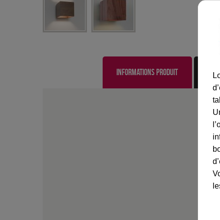
Informations produit
Lo
d’
ta
U
l’
in
bo
d’
Vo
le