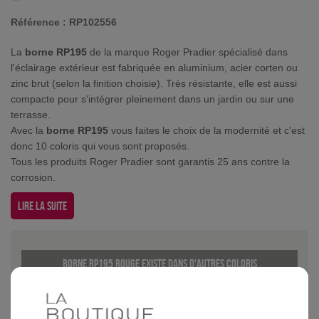
Référence :
RP102556
La
borne RP195
de la marque Roger Pradier spécialisé dans
l'éclairage extérieur est fabriquée en aluminium, acier corten ou
zinc brut (selon la finition choisie). Très résistante, elle est aussi
compacte pour s'intégrer pleinement dans un jardin ou sur une
terrasse.
Avec la
borne RP195
vous faites le choix de la modernité et c'est
donc 10 coloris qui vous sont proposés.
Tous les produits Roger Pradier sont garantis 25 ans contre la
corrosion.
Lire la suite
Borne RP195 Rouge existe dans d'autres coloris