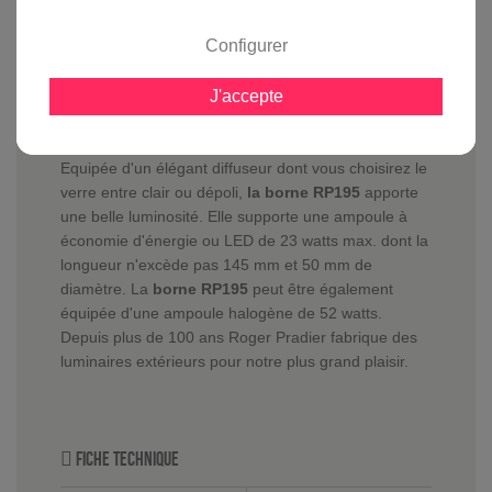
avis clients
Configurer
J'accepte
En savoir plus sur :
Borne RP195 Rouge
-
Roger
Pradier
Equipée d'un élégant diffuseur dont vous choisirez le
verre entre clair ou dépoli,
la borne RP195
apporte
une belle luminosité. Elle supporte une ampoule à
économie d'énergie ou LED de 23 watts max. dont la
longueur n'excède pas 145 mm et 50 mm de
diamètre. La
borne RP195
peut être également
équipée d'une ampoule halogène de 52 watts.
Depuis plus de 100 ans Roger Pradier fabrique des
luminaires extérieurs pour notre plus grand plaisir.
Fiche technique