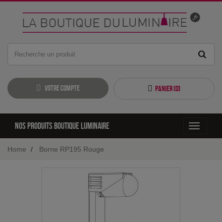
Votre compte
Panier (
0
)
Nos produits boutique luminaire
Toggle
navigati
Home
Borne RP195 Rouge