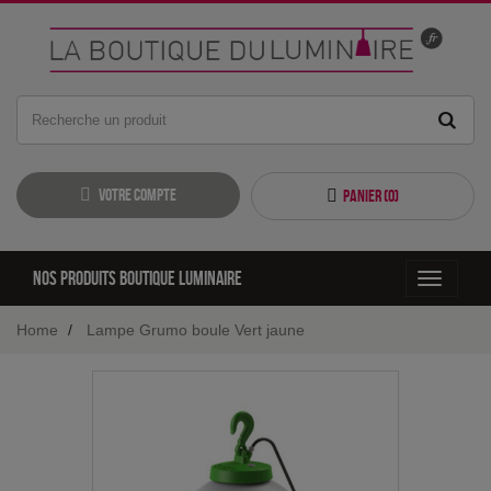
Votre compte
Panier (
0
)
Nos produits boutique luminaire
Toggle
navigati
Home
Lampe Grumo boule Vert jaune