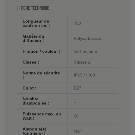
Fiche technique
Longueur du
700
cable en cm :
Matière du
Polycarbonate
diffuseur :
Finition / couleur :
Vert pomme
Classe :
Classe 1
Norme de sécurité
IP65 / IK09
:
Culot :
E27
Nombre
1
d'ampoules :
Puissance max. en
60
Watt :
Ampoule(s)
Non
fournie(s) :