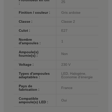
Profondeur en cm
25
:
Finition / couleur :
Gris ardoise
Classe :
Classe 2
Culot :
E27
Nombre
1
d'ampoules :
Ampoule(s)
Non
fournie(s) :
Voltage :
230 V
Types d'ampoules
LED, Halogène,
adaptables :
Economie d'énergie
Pays de
France
fabrication :
Compatible
Oui
ampoule(s) LED :