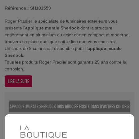
Référence :
SH101559
Roger Pradier le spécialiste de luminaires extérieurs vous
présente l'
applique murale Sherlock
dont la structure
entièrement en aluminium ou acier corten compact et moderne,
trouvera sa place quel que soit le lieu que vous choisirez.
Un choix de 9 coloris est disponible pour
l'applique murale
Sherlock.
Tous les produits Roger Pradier sont garantis 25 ans contre la
corrosion.
Lire la suite
Applique murale Sherlock Gris ardoise existe dans d'autres coloris
Gris
Orange
Vert pomme
Acier corten
Gris mét
anthracite