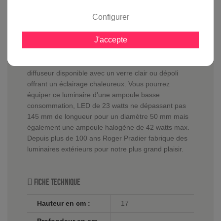
Configurer
En savoir plus sur :
Applique murale Sherlock Gris
J'accepte
ardoise
-
Roger Pradier
L'applique murale Sherlock
est équipée d'un
diffuseur disponible avec un verre clair ou dépoli
offrant un éclairage chaleureux. Vous pourrez
équiper ce luminaire d'une ampoule basse
consommation, LED de 23 watts ne dépassant pas
145 mm de longueur pour un diamètre 50 mm mais
également une ampoule halogène de 42 watts max.
Depuis plus de 100 ans Roger Pradier fabrique des
luminaires extérieurs pour notre plus grand plaisir.
Fiche technique
Hauteur en cm :
17