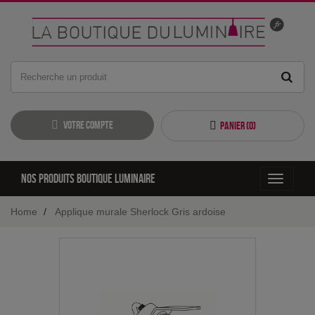
Votre compte
Panier (
0
)
Nos produits boutique luminaire
Toggle
navigati
Home
Applique murale Sherlock Gris ardoise