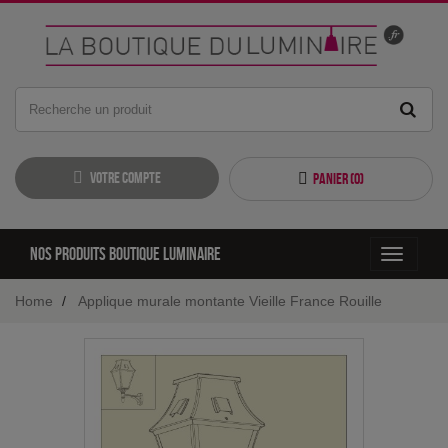
Votre compte
Panier (
0
)
Nos produits boutique luminaire
Toggle
navigati
Home
Applique murale montante Vieille France Rouille