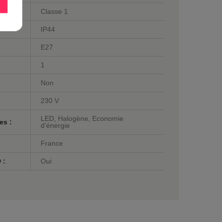
Classe 1
IP44
E27
1
Non
230 V
LED, Halogène, Economie
es :
d'énergie
France
 :
Oui