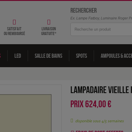
Rechercher
Ex. Lampe Fatboy, Luminaire Roger Pra
satisfait
livraison
ou remboursé
gratuite*
s
LED
Salle de bains
Spots
Ampoules & acc
Lampadaire Vieille
PRIX
624,00 €
disponible sous 4/5 semaines