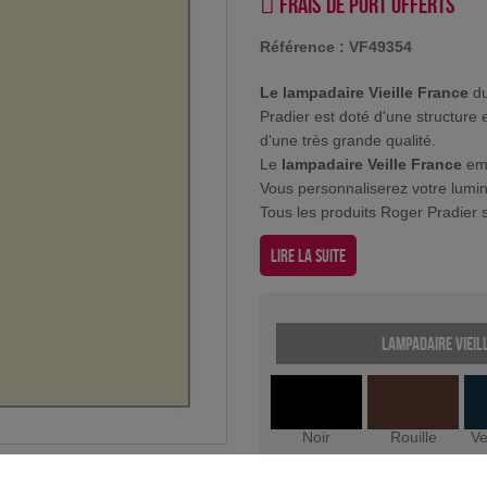
Frais de port offerts
Référence :
VF49354
Le lampadaire Vieille France
du
Pradier est doté d'une structure 
d'une très grande qualité.
Le
lampadaire Veille France
emb
Vous personnaliserez votre lumin
Tous les produits Roger Pradier s
Lire la suite
Lampadaire Vieil
Noir
Rouille
Ve