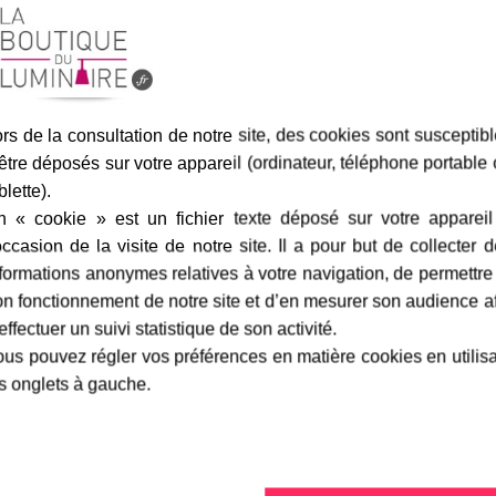
Assurance transport offe
rs de la consultation de notre site, des cookies sont susceptib
être déposés sur votre appareil (ordinateur, téléphone portable
blette).
n « cookie » est un fichier texte déposé sur votre appareil
occasion de la visite de notre site. Il a pour but de collecter 
marque
livraison
gamme complè
formations anonymes relatives à votre navigation, de permettre
n fonctionnement de notre site et d’en mesurer son audience a
effectuer un suivi statistique de son activité.
-
Roger Pradier
Fiche technique
us pouvez régler vos préférences en matière cookies en utilis
s onglets à gauche.
r avec un verre clair qui vous
Largeur en cm :
uiper ce luminaire d'une
Hauteur en cm :
ne ampoule basse consommation,
s 200 mm.
Finition / couleur :