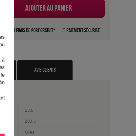
Ajouter au panier
rte
Frais de port gratuit*
Paiement sécurisé
les
 ou
 à
des
te
avis clients
 le
fin
ant
23,5
203,5
Grès