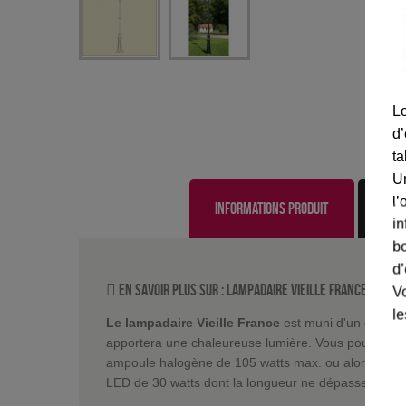
Lo
d’
ta
U
l’
Informations produit
in
bo
d’
En savoir plus sur :
Lampadaire Vieille France GrÃ¨s
Vo
le
Le lampadaire Vieille France
est muni d'un diffuseu
apportera une chaleureuse lumière. Vous pourrez éq
ampoule halogène de 105 watts max. ou alors d'u
LED de 30 watts dont la longueur ne dépassera pa