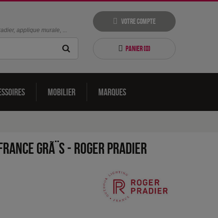
Votre compte
dier, applique murale, ...
Panier (
0
)
essoires
Mobilier
Marques
 France GrÃ¨s
-
Roger Pradier