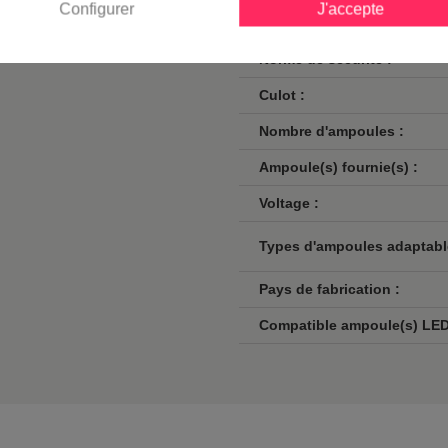
Configurer
J'accepte
100 ans, Roger Pradier est le
Classe :
Norme de sécurité :
Culot :
Nombre d'ampoules :
Ampoule(s) fournie(s) :
Voltage :
Types d'ampoules adaptabl
Pays de fabrication :
Compatible ampoule(s) LED