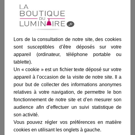
Blanc
Rouille
Vert de gris
Patine dorée
Laiton
Lors de la consultation de notre site, des cookies
sont susceptibles d’être déposés sur votre
Ajouter au panier
appareil (ordinateur, téléphone portable ou
tablette).
Un « cookie » est un fichier texte déposé sur votre
appareil à l’occasion de la visite de notre site. Il a
pour but de collecter des informations anonymes
relatives à votre navigation, de permettre le bon
fonctionnement de notre site et d’en mesurer son
Informations produit
audience afin d’effectuer un suivi statistique de
marque
son activité.
Vous pouvez régler vos préférences en matière
livraison
cookies en utilisant les onglets à gauche.
gamme complète