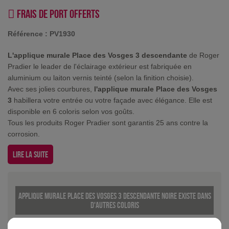
Frais de port offerts
Référence :
PV1930
L'applique murale Place des Vosges 3 descendante
de Roger
Pradier le leader de l'éclairage extérieur est fabriquée en
aluminium ou laiton vernis teinté (selon la finition choisie).
Avec ses jolies courbures,
l'applique murale Place des Vosges
3
habillera votre entrée ou votre façade avec élégance. Elle est
disponible en 6 coloris selon vos goûts.
Tous les produits Roger Pradier sont garantis 25 ans contre la
corrosion.
Lire la suite
Applique murale Place des Vosges 3 descendante Noire existe dans
d'autres coloris