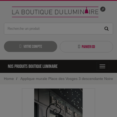
Votre compte
Panier (
0
)
Nos produits boutique luminaire
Toggle
navigati
Home
Applique murale Place des Vosges 3 descendante Noire