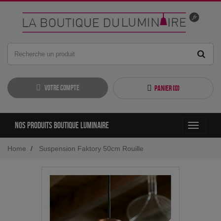
Votre compte
Panier (
0
)
Nos produits boutique luminaire
Toggle
navigati
Home
Suspension Faktory 50cm Rouille