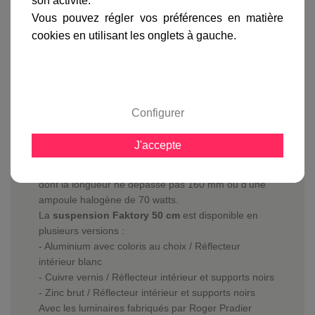
son activité.
avis clients
Vous pouvez régler vos préférences en matière
cookies en utilisant les onglets à gauche.
En savoir plus sur :
Suspension Faktory 50cm Rouille
-
Roger Pradier
La
suspension Faktory 50 cm
est équipée d'un
Configurer
diffuseur en verre clair afin de vous apporter la clarté
que vous souhaitez.
J'accepte
Elle pourra être équipée d'une ampoule basse
consommation, LED d'une puissance de 23 watts
dont la longueur ne dépasse pas 160 mm ou d'une
ampoule halogène de 70 watts.
La
suspension Faktory 50 cm
est disponible en
plusieurs versions :
- Aluminium avec coloris au choix / Réflecteur
intérieur blanc
- Cuivre vernis / Réflecteur intérieur et supports noirs
- Zinc brut / Réflecteur intérieur et supports noirs
Avec les luminaires fabriqués par Roger Pradier