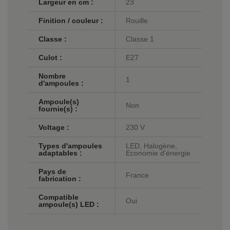
Largeur en cm :
23
Finition / couleur :
Rouille
Classe :
Classe 1
Culot :
E27
Nombre
1
d'ampoules :
Ampoule(s)
Non
fournie(s) :
Voltage :
230 V
Types d'ampoules
LED, Halogène,
adaptables :
Economie d'énergie
Pays de
France
fabrication :
Compatible
Oui
ampoule(s) LED :