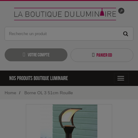
Votre compte
Panier (
0
)
Nos produits boutique luminaire
Toggle
navigati
Home
Borne OL 3 51cm Rouille