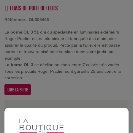
Frais de port offerts
Référence :
OL305446
La
borne OL 3 51 cm
du spécialiste en luminaires extérieurs
Roger Pradier est en aluminium et fabriquée à la main pour
assurer la qualité du produit. Petite par la taille, elle est passe
partout et trouvera aisément sa place dans votre jardin par
exemple.
La borne OL 3
se décline au choix entre 7 coloris très variés.
Tous les produits Roger Pradier sont garantis 25 ans contre la
corrosion.
Lire la suite
Borne OL 3 51cm Rouille existe dans d'autres coloris