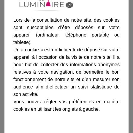
Blanc
Gris
Gris métal
Sable
Rouge
anthracite
Lors de la consultation de notre site, des cookies
sont susceptibles d’être déposés sur votre
appareil (ordinateur, téléphone portable ou
tablette).
Un « cookie » est un fichier texte déposé sur votre
Ajouter au panier
appareil à l’occasion de la visite de notre site. Il a
pour but de collecter des informations anonymes
relatives à votre navigation, de permettre le bon
fonctionnement de notre site et d’en mesurer son
audience afin d’effectuer un suivi statistique de
son activité.
Informations produit
Vous pouvez régler vos préférences en matière
cookies en utilisant les onglets à gauche.
marque
livraison
gamme complète