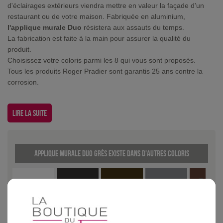
d'éclairages extérieurs viendra mettre en valeur la façade d'un
restaurant ou de votre maison. Fabriquée en aluminium,
l'applique murale Duo
résistera aux assauts du temps.
La fabrication est faite à la main pour assurer la qualité du
produit.
Choisissez votre coloris parmi les 8 qui vous sont proposés.
Tous les produits Roger Pradier sont garantis 25 ans contre la
corrosion.
Lire la suite
Applique murale Duo Grès existe dans d'autres coloris
Blanc
Gris
Patine dorée
Gris métal
Rouille
anthracite