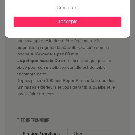
Configurer
En savoir plus sur :
Applique murale Duo Grès
-
Roger
Pradier
J'accepte
L'applique murale Duo
est équipée d'un diffuseur
en verre clair trempé éclairant en haut et en bas
sans aveugler. Elle devra être équipée de 2
ampoules halogène de 50 watts chacune dont la
longueur n'excédera pas 60 mm.
L'applique murale Duo
ne nécessite que peu de
place pour son installation car elle est de faible
encombrement.
Depuis plus de 100 ans Roger Pradier fabrique des
luminaires extérieurs et vous garantit la qualité et le
savoir-faire français.
Fiche technique
Finition / couleur :
Grès