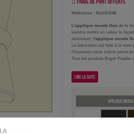
Frais de port offerts
Référence :
DU101546
L'applique murale Duo
de la ma
viendra mettre en valeur la faça
aluminium,
l'applique murale D
La fabrication est faite à la main
Choisissez votre coloris parmi l
Tous les produits Roger Pradier 
Lire la suite
Applique mural
Blanc
Gris
Pa
anthracite