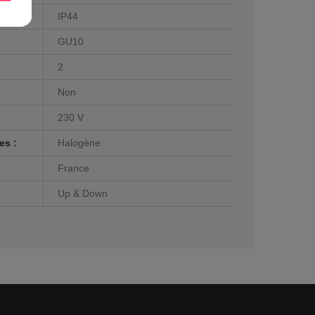
IP44
GU10
2
Non
230 V
es :
Halogène
France
Up & Down