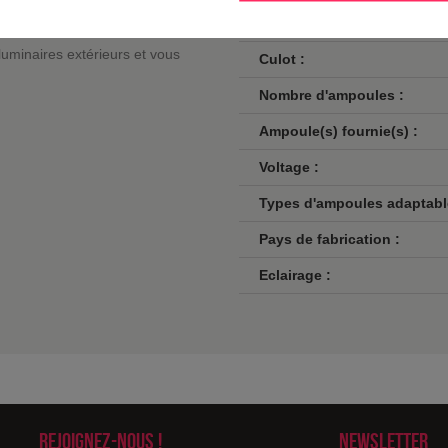
e pour son installation car elle
Norme de sécurité :
uminaires extérieurs et vous
Culot :
Nombre d'ampoules :
Ampoule(s) fournie(s) :
Voltage :
Types d'ampoules adaptabl
Pays de fabrication :
Eclairage :
Rejoignez-nous !
Newsletter