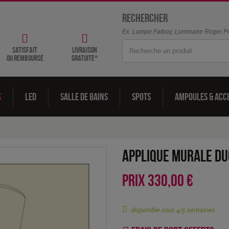
Rechercher
Ex. Lampe Fatboy, Luminaire Roger Pra
satisfait
livraison
ou remboursé
gratuite*
s
LED
Salle de bains
Spots
Ampoules & acc
Applique murale Du
PRIX
330,00 €
disponible sous 4/5 semaines