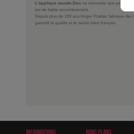
L'applique murale Duo
ne nécessite que peu de plac
est de faible encombrement.
Depuis plus de 100 ans Roger Pradier fabrique des l
garantit la qualité et le savoir-faire français.
Informations
Bons plans