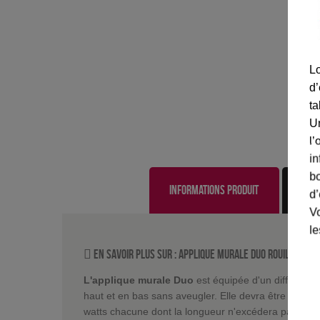
Lo
d’
ta
U
l’
in
bo
Informations produit
d’
Vo
le
En savoir plus sur :
Applique murale Duo Rouille
-
Ro
L'applique murale Duo
est équipée d'un diffuseur e
haut et en bas sans aveugler. Elle devra être équi
watts chacune dont la longueur n'excédera pas 60 