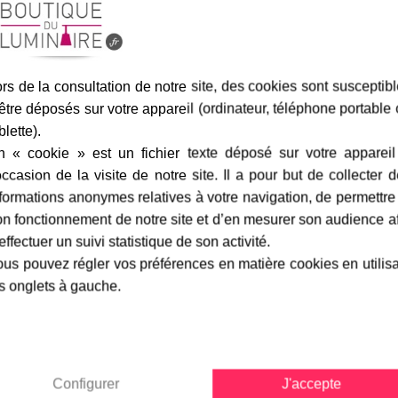
rs de la consultation de notre site, des cookies sont susceptib
être déposés sur votre appareil (ordinateur, téléphone portable
Assurance transport offe
blette).
n « cookie » est un fichier texte déposé sur votre appareil
occasion de la visite de notre site. Il a pour but de collecter 
formations anonymes relatives à votre navigation, de permettre
n fonctionnement de notre site et d’en mesurer son audience a
marque
livraison
gamme complè
effectuer un suivi statistique de son activité.
us pouvez régler vos préférences en matière cookies en utilis
s onglets à gauche.
ger Pradier
Fiche technique
n verre clair trempé éclairant en
Finition / couleur :
pée de 2 ampoules halogène de 50
Configurer
J'accepte
Classe :
mm.