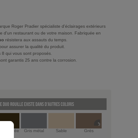
rque Roger Pradier spécialiste d'éclairages extérieurs
de d'un restaurant ou de votre maison. Fabriquée en
uo
résistera aux assauts du temps.
 pour assurer la qualité du produit.
es 8 qui vous sont proposés.
sont garantis 25 ans contre la corrosion.
e Duo Rouille existe dans d'autres coloris
tine dorée
Gris métal
Sable
Grès
Gris ardoise