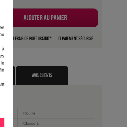
Ajouter au panier
les
 ou
rte
Frais de port gratuit*
Paiement sécurisé
 à
des
 le
fin
te
avis clients
ant
Rouille
Classe 1