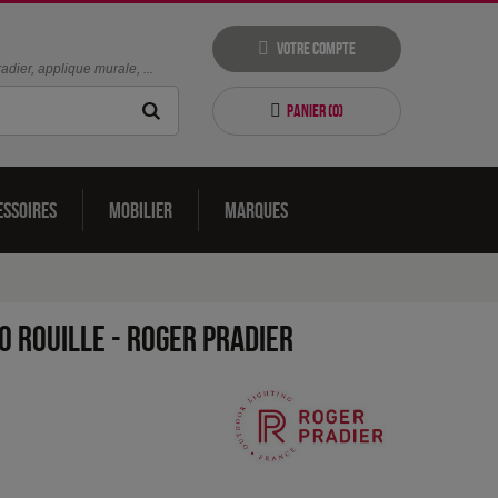
Votre compte
dier, applique murale, ...
Panier (
0
)
essoires
Mobilier
Marques
o Rouille
-
Roger Pradier