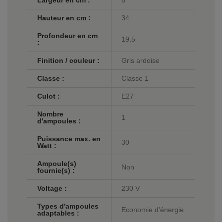
Largeur en cm :
8
Hauteur en cm :
34
Profondeur en cm
19,5
:
Finition / couleur :
Gris ardoise
Classe :
Classe 1
Culot :
E27
Nombre
1
d'ampoules :
Puissance max. en
30
Watt :
Ampoule(s)
Non
fournie(s) :
Voltage :
230 V
Types d'ampoules
Economie d'énergie
adaptables :