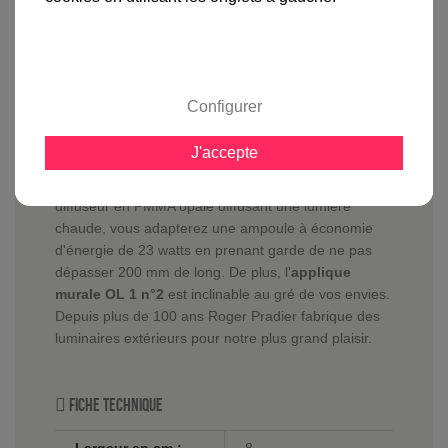
gamme complète
avis clients
Configurer
En savoir plus sur :
Applique murale OL 1 34cm Gris
ardoise
-
Roger Pradier
J'accepte
L'applique murale OL 1 34 cm
est équipée d'un
diffuseur en PMMA opale diffusant une lumière
chaude, vous adapterez une ampoule à économie
d'énergie de 23 watts en prenant garde de ne pas
dépasser 200 mm de long. De plus, l'
applique
murale OL 1 n°2
est inclinable au gré de vos envies.
Depuis plus de 100 ans Roger Pradier fabrique des
luminaires extérieurs pour notre plus grand plaisir.
Fiche technique