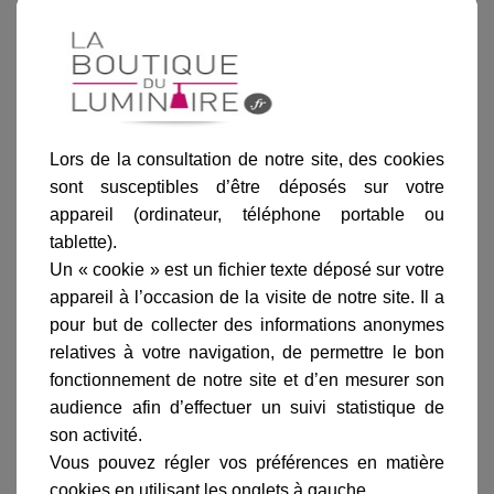
Blanc
Gris
Gris métal
Rouille
Sable
anthracite
Lors de la consultation de notre site, des cookies
sont susceptibles d’être déposés sur votre
Ajouter au panier
appareil (ordinateur, téléphone portable ou
tablette).
Un « cookie » est un fichier texte déposé sur votre
appareil à l’occasion de la visite de notre site. Il a
pour but de collecter des informations anonymes
relatives à votre navigation, de permettre le bon
fonctionnement de notre site et d’en mesurer son
Informations produit
audience afin d’effectuer un suivi statistique de
marque
son activité.
Vous pouvez régler vos préférences en matière
livraison
cookies en utilisant les onglets à gauche.