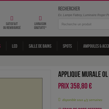
Rechercher
Ex. Lampe Fatboy, Luminaire Roger Pra
satisfait
livraison
ou remboursé
gratuite*
s
LED
Salle de bains
Spots
Ampoules & acc
Applique murale OL
PRIX
358,80 €
disponible sous 4/5 semaines