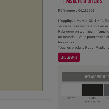
Frais de port offerts
Référence :
OL115556
L'
applique murale OL 1 n° 1
Rog
saura se faire discrète tout en é
Fabriquée en aluminium, l'
appli
de matériau. Vous pourrez choisi
très variés.
Tous les produits Roger Pradier s
Lire la suite
Applique murale O
Blanc
Gris
G
anthracite