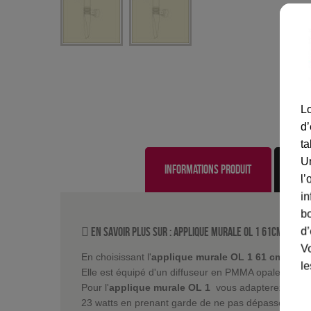
Lo
d’
ta
U
Informations produit
l’
in
bo
En savoir plus sur :
Applique murale OL 1 61cm Rouge
d’
Vo
En choisissant l'
applique murale OL 1 61 cm
vous ê
le
Elle est équipé d'un diffuseur en PMMA opale.
Pour l'
applique murale OL 1
vous adapterez une a
23 watts en prenant garde de ne pas dépasser 200 m