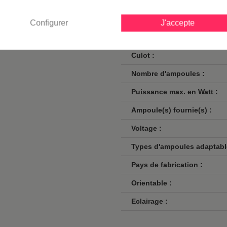
Profondeur en cm :
.
uis plus de 100 ans, vous
Finition / couleur :
Configurer
J'accepte
Classe :
Culot :
Nombre d'ampoules :
Puissance max. en Watt :
Ampoule(s) fournie(s) :
Voltage :
Types d'ampoules adaptabl
Pays de fabrication :
Orientable :
Eclairage :