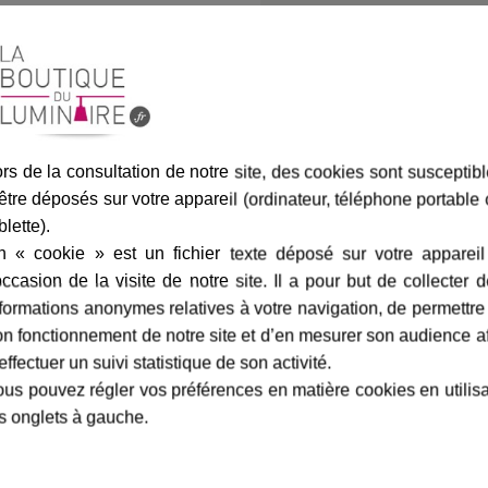
Assurance transport offe
rs de la consultation de notre site, des cookies sont susceptib
être déposés sur votre appareil (ordinateur, téléphone portable
blette).
n « cookie » est un fichier texte déposé sur votre appareil
marque
livraison
gamme complè
occasion de la visite de notre site. Il a pour but de collecter 
formations anonymes relatives à votre navigation, de permettre
n fonctionnement de notre site et d’en mesurer son audience a
-
Roger Pradier
Fiche technique
effectuer un suivi statistique de son activité.
us pouvez régler vos préférences en matière cookies en utilis
tes sûr de faire le bon choix.
Largeur en cm :
s onglets à gauche.
Hauteur en cm :
mpoule à économie d'énergie de
m de long. De plus, l'
applique