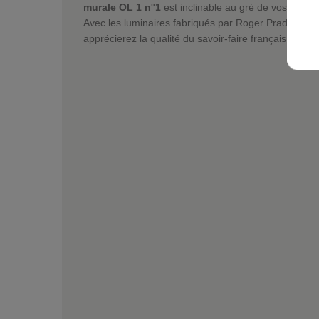
murale OL 1 n°1
est inclinable au gré de vos envies
Avec les luminaires fabriqués par Roger Pradier dep
apprécierez la qualité du savoir-faire français.