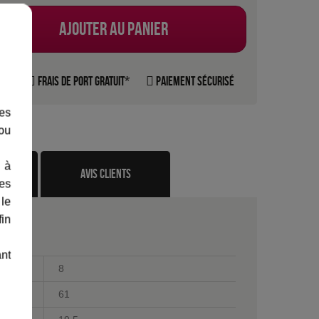
Ajouter au panier
rte
Frais de port gratuit*
Paiement sécurisé
les
 ou
 à
te
avis clients
des
 le
fin
ant
8
61