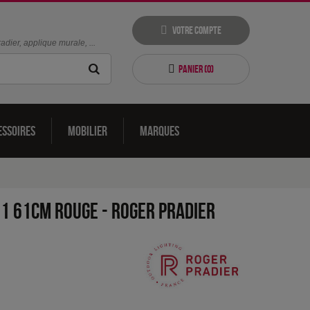
Votre compte
dier, applique murale, ...
Panier (
0
)
essoires
Mobilier
Marques
 1 61cm Rouge
-
Roger Pradier