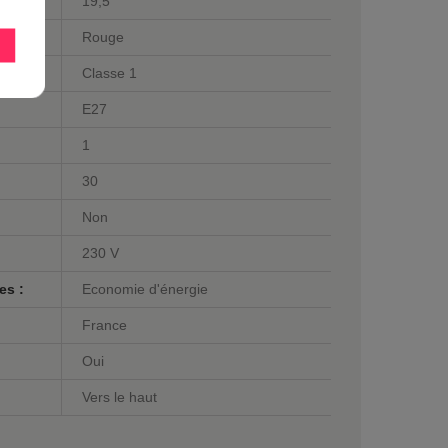
19,5
Rouge
Classe 1
E27
1
30
Non
230 V
es :
Economie d'énergie
France
Oui
Vers le haut