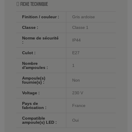
Fiche technique
Finition / couleur :
Gris ardoise
Classe :
Classe 1
Norme de sécurité
IP44
:
Culot :
E27
Nombre
1
d'ampoules :
Ampoule(s)
Non
fournie(s) :
Voltage :
230 V
Pays de
France
fabrication :
Compatible
Oui
ampoule(s) LED :