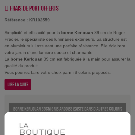
Frais de port offerts
Référence :
KR102559
Simplicité et efficacité pour la
borne Kerlouan
39 cm de Roger
Pradier, le spécialiste des luminaires extérieurs. Sa structure est
en aluminium lui assurant une parfaite résistance. Elle éclairera
votre jardin d'une lumière douce et charmante.
La
borne Kerlouan
39 cm est fabriquée à la main pour assurer la
qualité du produit.
Vous pourrez faire votre choix parmi 8 coloris proposés.
Lire la suite
Borne Kerlouan 39cm Gris ardoise existe dans d'autres coloris
Blanc
Gris
Bleu
Vert anglais
Gris mét