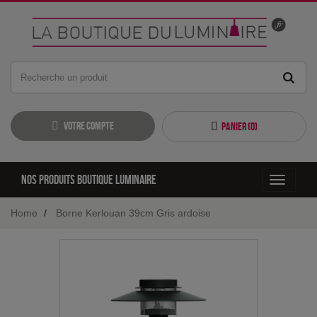
Votre compte
Panier (
0
)
Nos produits boutique luminaire
Toggle
navigati
Home
Borne Kerlouan 39cm Gris ardoise