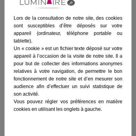
Ajouter au panier
Lors de la consultation de notre site, des cookies
sont susceptibles d’être déposés sur votre
appareil (ordinateur, téléphone portable ou
tablette).
Un « cookie » est un fichier texte déposé sur votre
appareil à l’occasion de la visite de notre site. Il a
Informations produit
pour but de collecter des informations anonymes
relatives à votre navigation, de permettre le bon
marque
fonctionnement de notre site et d’en mesurer son
livraison
audience afin d’effectuer un suivi statistique de
gamme complète
son activité.
Vous pouvez régler vos préférences en matière
avis clients
cookies en utilisant les onglets à gauche.
En savoir plus sur :
suspension Montana Vert anglais
-
Roger Pradier