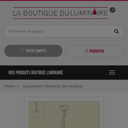
Votre compte
Panier (
0
)
Nos produits boutique luminaire
Toggle
navigati
Home
suspension Montana Vert anglais