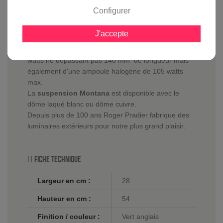
Configurer
La
suspension Montana
est équipée d'un diffuseur
disponible avec un verre clair ou dépoli offrant un
J'accepte
éclairage clair. Vous pourrez équiper ce luminaire
d'une ampoule basse consommation, LED de 20
watts ne dépassant pas 140 mm de longueur mais
également d'une ampoule halogène de 105 watts
max.
La
suspension Montana
est disponible avec le
dôme laqué blanc ou dôme cuivre.
Depuis plus de 100 ans Roger Pradier fabrique des
luminaires extérieurs pour notre plus grand plaisir.
Fiche technique
Largeur en cm :
28
Hauteur en cm :
54
Finition / couleur :
Vert anglais