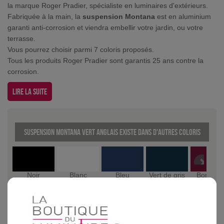
la marque Roger Pradier, spécialiste en luminaires d'extérieurs.
Fabriquée à la main, la
suspension Montana
est en aluminium
garanti anti-corrosion et viendra embellir votre jardin, ou votre
terrasse.
Vous pourrez choisir parmi 7 coloris proposés.
Tous les produits Roger Pradier sont garantis 25 ans contre la
corrosion.
Lire la suite
suspension Montana Vert anglais existe dans d'autres coloris
Noir
Blanc
Bleu
Vert de gris
Bordeau